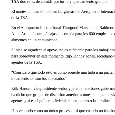
TSA dos vales de comida por turno y aparcamiento gratuito.
El martes, un camión de hamburguesas del Aeropuerto Internaci
de la TSA
.
En el Aeropuerto Internacional Thurgood Marshall de Baltimore
Anne Arundel entregó cajas de comida para los 600 empleados d
alimentos en un comunicado.
Si bien se agradece el apoyo, no es suficiente para los trabajad
para sobrevivir en este momento, dijo Johnny Jones, secretario-
agentes de la TSA.
“Considero que todo esto es como ponerle una tirita a un pacient
tratamiento no son los adecuados”.
Erik Hansen, vicepresidente senior y jefe de relaciones guberna
ha dicho que grupos de discusión anteriores muestran que los vi
agentes y si es el gobierno federal, el aeropuerto o la aerolínea.
“Lo ven todo como un único proceso, así que cuando no funcion