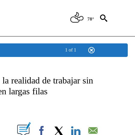
78°
1 of 1
TIFICATIONS ABOUT NEW PAGES ON "CNN - SPANISH".
a realidad de trabajar sin
n largas filas
ABOUT NEW PAGES ON "".