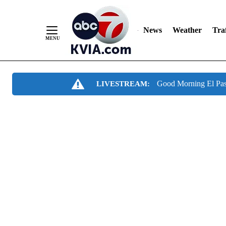
News
Weather
Traf
Skip
Good Morning El Pa
LIVESTREAM:
to
Content