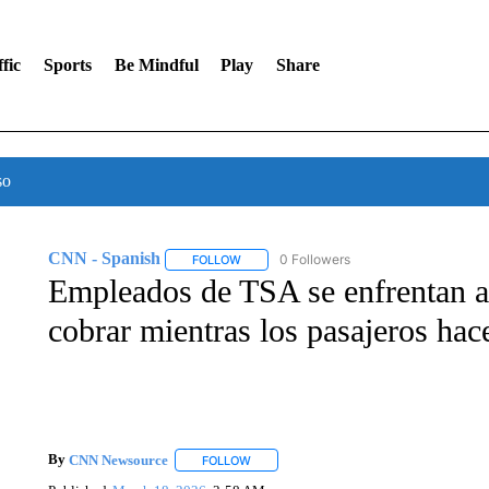
fic
Sports
Be Mindful
Play
Share
so
CNN - Spanish
0 Followers
FOLLOW
FOLLOW "CNN - SPANISH" TO RECEIVE NO
Empleados de TSA se enfrentan a l
cobrar mientras los pasajeros hace
By
CNN Newsource
FOLLOW
FOLLOW "" TO RECEIVE NOTIFICATIONS 