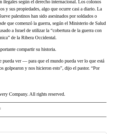
n ilegales según el derecho internacional. Los colonos
nos y sus propiedades, algo que ocurre casi a diario. La
Nueve palestinos han sido asesinados por soldados o
desde que comenzó la guerra, según el Ministerio de Salud
ado a Israel de utilizar la “cobertura de la guerra con
nica” de la Ribera Occidental.
portante compartir su historia.
nte pueda ver — para que el mundo pueda ver lo que está
 golpearon y nos hicieron esto”, dijo el pastor. “Por
ry Company. All rights reserved.
s
PANISH" TO RECEIVE NOTIFICATIONS ABOUT NEW PAGES ON "CNN - SPANISH".