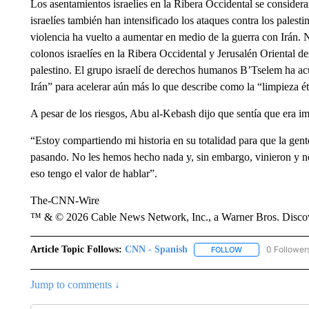
Los asentamientos israelíes en la Ribera Occidental se considera
israelíes también han intensificado los ataques contra los palesti
violencia ha vuelto a aumentar en medio de la guerra con Irán. 
colonos israelíes en la Ribera Occidental y Jerusalén Oriental 
palestino. El grupo israelí de derechos humanos B’Tselem ha acus
Irán” para acelerar aún más lo que describe como la “limpieza ét
A pesar de los riesgos, Abu al-Kebash dijo que sentía que era im
“Estoy compartiendo mi historia en su totalidad para que la ge
pasando. No les hemos hecho nada y, sin embargo, vinieron y nos
eso tengo el valor de hablar”.
The-CNN-Wire
™ & © 2026 Cable News Network, Inc., a Warner Bros. Discove
Article Topic Follows:
CNN - Spanish
0 Follower
FOLLOW
FOLLOW "CNN - S
Jump to comments ↓