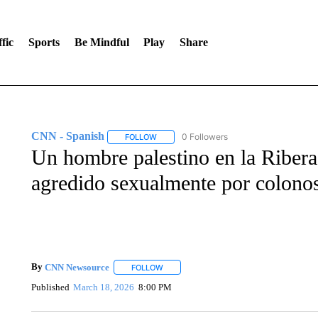
fic
Sports
Be Mindful
Play
Share
CNN - Spanish
0 Followers
FOLLOW
FOLLOW "CNN - SPANISH" TO RECEIVE NO
Un hombre palestino en la Ribera
agredido sexualmente por colonos 
By
CNN Newsource
FOLLOW
FOLLOW "" TO RECEIVE NOTIFICATIONS 
Published
March 18, 2026
8:00 PM