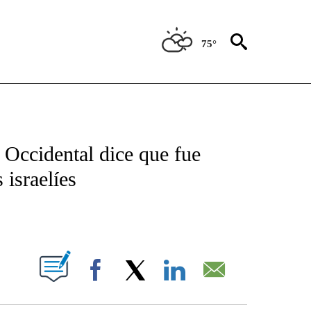
75°
TIFICATIONS ABOUT NEW PAGES ON "CNN - SPANISH".
 Occidental dice que fue
israelíes
ABOUT NEW PAGES ON "".
Facebook
X
LinkedIn
Email