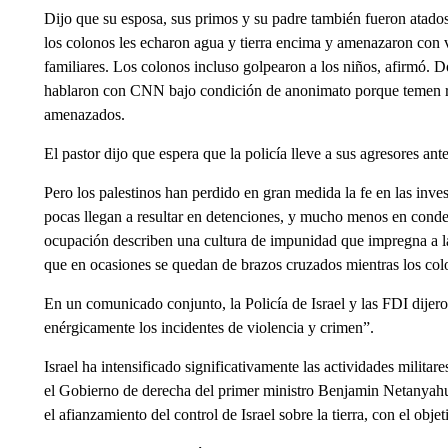
Dijo que su esposa, sus primos y su padre también fueron atado
los colonos les echaron agua y tierra encima y amenazaron con v
familiares. Los colonos incluso golpearon a los niños, afirmó. Do
hablaron con CNN bajo condición de anonimato porque temen rep
amenazados.
El pastor dijo que espera que la policía lleve a sus agresores ant
Pero los palestinos han perdido en gran medida la fe en las invest
pocas llegan a resultar en detenciones, y mucho menos en condena
ocupación describen una cultura de impunidad que impregna a la
que en ocasiones se quedan de brazos cruzados mientras los colo
En un comunicado conjunto, la Policía de Israel y las FDI dije
enérgicamente los incidentes de violencia y crimen”.
Israel ha intensificado significativamente las actividades milit
el Gobierno de derecha del primer ministro Benjamin Netanyahu
el afianzamiento del control de Israel sobre la tierra, con el obj