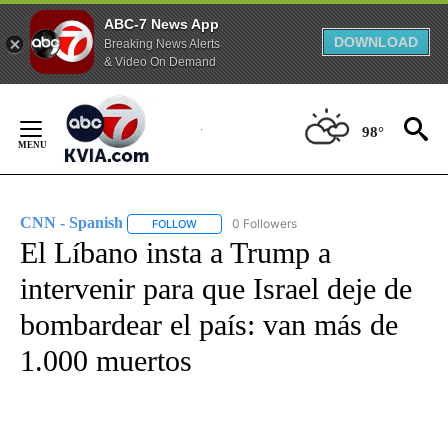
ABC-7 News App
DOWNLOAD
Breaking News Alerts
& Video On Demand
Skip
to
98°
Content
CNN - Spanish
0 Followers
FOLLOW
FOLLOW "CNN - SPANISH" TO RECEIVE NOTIFI
El Líbano insta a Trump a
intervenir para que Israel deje de
bombardear el país: van más de
1.000 muertos