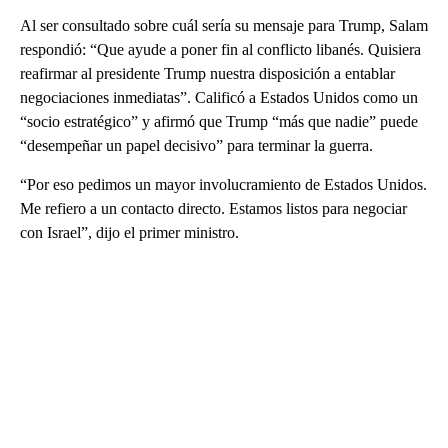
Al ser consultado sobre cuál sería su mensaje para Trump, Salam
respondió: “Que ayude a poner fin al conflicto libanés. Quisiera
reafirmar al presidente Trump nuestra disposición a entablar
negociaciones inmediatas”. Calificó a Estados Unidos como un
“socio estratégico” y afirmó que Trump “más que nadie” puede
“desempeñar un papel decisivo” para terminar la guerra.
“Por eso pedimos un mayor involucramiento de Estados Unidos.
Me refiero a un contacto directo. Estamos listos para negociar
con Israel”, dijo el primer ministro.
A
D
V
E
R
TI
S
E
M
E
N
T