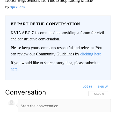
Doctor Begs Seniors: Do This to Stop Losing Muscle
ApexLabs
BE PART OF THE CONVERSATION
KVIA ABC 7 is committed to providing a forum for civil
and constructive conversation.
Please keep your comments respectful and relevant. You
can review our Community Guidelines by
clicking here
If you would like to share a story idea, please submit it
here
.
LOG IN
|
SIGN UP
Conversation
FOLLOW THIS CO
FOLLOW