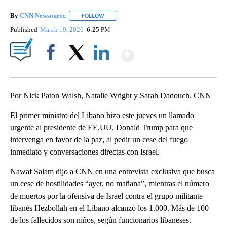
By
CNN Newsource
FOLLOW
FOLLOW "" TO RECEIVE NOTIFICATIONS ABOU
Published
March 19, 2026
6:25 PM
Show More
Facebook
X
LinkedIn
Por Nick Paton Walsh, Natalie Wright y Sarah Dadouch, CNN
El primer ministro del Líbano hizo este jueves un llamado
urgente al presidente de EE.UU. Donald Trump para que
intervenga en favor de la paz, al pedir un cese del fuego
inmediato y conversaciones directas con Israel.
Nawaf Salam dijo a CNN en una entrevista exclusiva que busca
un cese de hostilidades “ayer, no mañana”, mientras el número
de muertos por la ofensiva de Israel contra el grupo militante
libanés Hezbollah en el Líbano alcanzó los 1.000. Más de 100
de los fallecidos son niños, según funcionarios libaneses.