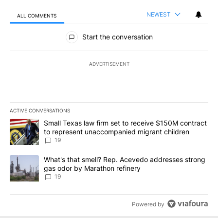
NEWEST
ALL COMMENTS
All Comments
Start the conversation
ADVERTISEMENT
ACTIVE CONVERSATIONS
The following is a list of the most commented articles in the last 7
A trending article titled "Small Texas law firm set to receive $
Small Texas law firm set to receive $150M contract
to represent unaccompanied migrant children
19
A trending article titled "What's that smell? Rep. Acevedo addre
What's that smell? Rep. Acevedo addresses strong
gas odor by Marathon refinery
19
Powered by