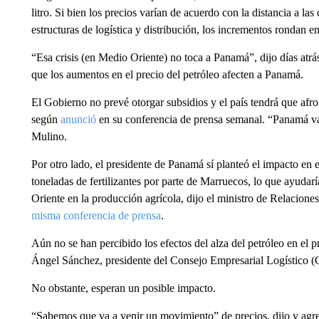
litro. Si bien los precios varían de acuerdo con la distancia a 
estructuras de logística y distribución, los incrementos rondan e
“Esa crisis (en Medio Oriente) no toca a Panamá”, dijo días atrás
que los aumentos en el precio del petróleo afecten a Panamá.
El Gobierno no prevé otorgar subsidios y el país tendrá que afro
según
anunció
en su conferencia de prensa semanal. “Panamá va 
Mulino.
Por otro lado, el presidente de Panamá sí planteó el impacto en e
toneladas de fertilizantes por parte de Marruecos, lo que ayudar
Oriente en la producción agrícola, dijo el ministro de Relacion
misma conferencia de prensa
.
Aún no se han percibido los efectos del alza del petróleo en el p
Ángel Sánchez, presidente del Consejo Empresarial Logístico 
No obstante, esperan un posible impacto.
“Sabemos que va a venir un movimiento” de precios, dijo y agr