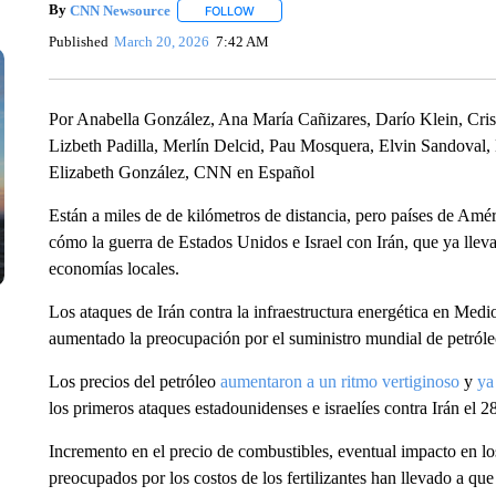
By
CNN Newsource
FOLLOW
FOLLOW "" TO RECEIVE NOTIFICATIONS 
Published
March 20, 2026
7:42 AM
Por Anabella González, Ana María Cañizares, Darío Klein, Cr
Lizbeth Padilla, Merlín Delcid, Pau Mosquera, Elvin Sandoval
Elizabeth González, CNN en Español
Están a miles de de kilómetros de distancia, pero países de Amé
cómo la guerra de Estados Unidos e Israel con Irán, que ya llev
economías locales.
Los ataques de Irán contra la infraestructura energética en Med
aumentado la preocupación por el suministro mundial de petróleo
Los precios del petróleo
aumentaron a un ritmo vertiginoso
y
ya
los primeros ataques estadounidenses e israelíes contra Irán el 2
Incremento en el precio de combustibles, eventual impacto en los
preocupados por los costos de los fertilizantes han llevado a que