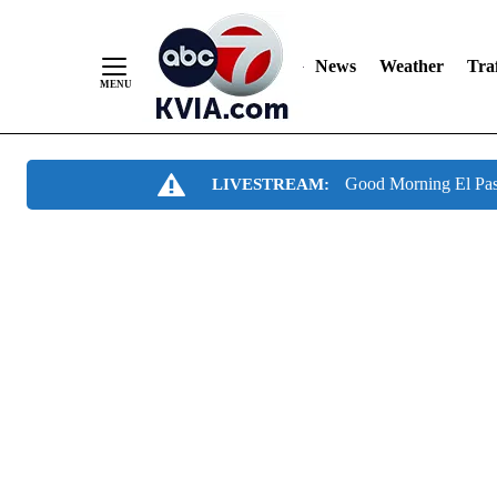
News
Weather
Traf
Skip
Good Morning El Pa
LIVESTREAM:
to
Content