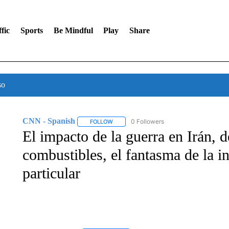
fic
Sports
Be Mindful
Play
Share
so
CNN - Spanish
0 Followers
FOLLOW
FOLLOW "CNN - SPANISH" TO RECEIVE NO
El impacto de la guerra en Irán, 
combustibles, el fantasma de la i
particular