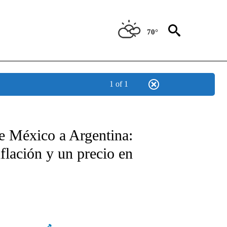
70°
1 of 1
TIFICATIONS ABOUT NEW PAGES ON "CNN - SPANISH".
de México a Argentina:
nflación y un precio en