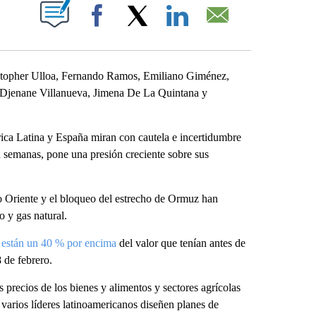
ABOUT NEW PAGES ON "".
Facebook
X
LinkedIn
Email
istopher Ulloa, Fernando Ramos, Emiliano Giménez,
, Djenane Villanueva, Jimena De La Quintana y
rica Latina y España miran con cautela e incertidumbre
a semanas, pone una presión creciente sobre sus
io Oriente y el bloqueo del estrecho de Ormuz han
 y gas natural.
 están un 40 % por encima
del valor que tenían antes de
8 de febrero.
 precios de los bienes y alimentos y sectores agrícolas
 varios líderes latinoamericanos diseñen planes de