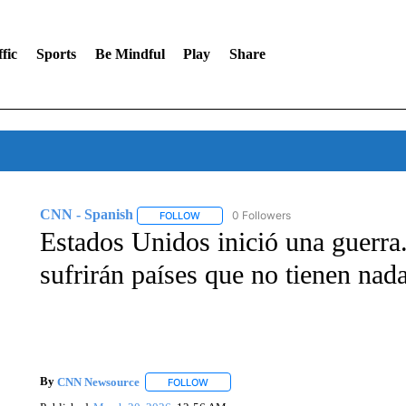
fic
Sports
Be Mindful
Play
Share
CNN - Spanish
0 Followers
FOLLOW
FOLLOW "CNN - SPANISH" TO RECEIVE NO
Estados Unidos inició una guerra
sufrirán países que no tienen nada
By
CNN Newsource
FOLLOW
FOLLOW "" TO RECEIVE NOTIFICATIONS 