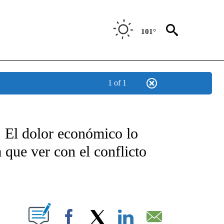
101°
1 of 1
TIFICATIONS ABOUT NEW PAGES ON "CNN - SPANISH".
. El dolor económico lo
 que ver con el conflicto
ABOUT NEW PAGES ON "".