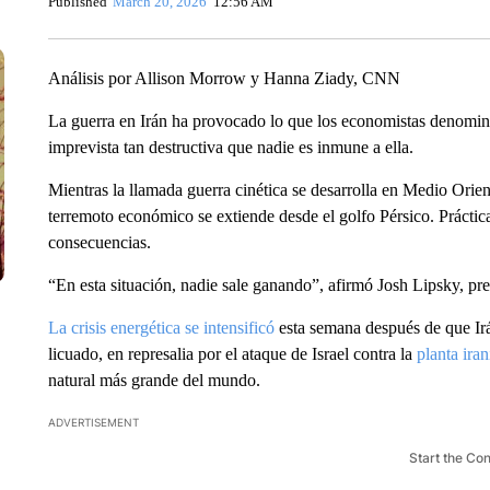
Published
March 20, 2026
12:56 AM
Análisis por Allison Morrow y Hanna Ziady, CNN
La guerra en Irán ha provocado lo que los economistas denomi
imprevista tan destructiva que nadie es inmune a ella.
Mientras la llamada guerra cinética se desarrolla en Medio Orien
terremoto económico se extiende desde el golfo Pérsico. Práctic
consecuencias.
“En esta situación, nadie sale ganando”, afirmó Josh Lipsky, pre
La crisis energética se intensificó
esta semana después de que Irá
licuado, en represalia por el ataque de Israel contra la
planta ira
natural más grande del mundo.
ADVERTISEMENT
Start the Co