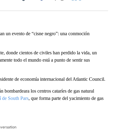
Facebook
X
LinkedIn
Email
nan un evento de “cisne negro”: una conmoción
te, donde cientos de civiles han perdido la vida, un
amente todo el mundo está a punto de sentir sus
sidente de economía internacional del Atlantic Council.
n bombardeara los centros cataríes de gas natural
ní de South Pars
, que forma parte del yacimiento de gas
nversation