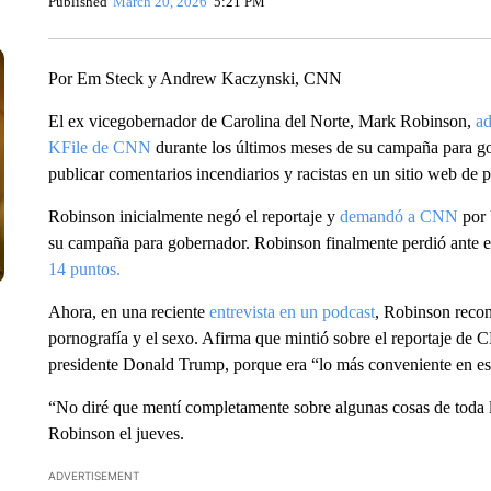
Published
March 20, 2026
5:21 PM
Por Em Steck y Andrew Kaczynski, CNN
El ex vicegobernador de Carolina del Norte, Mark Robinson,
ad
KFile de CNN
durante los últimos meses de su campaña para go
publicar comentarios incendiarios y racistas en un sitio web de 
Robinson inicialmente negó el reportaje y
demandó a CNN
por
su campaña para gobernador. Robinson finalmente perdió ante e
14 puntos.
Ahora, en una reciente
entrevista en un podcast
, Robinson recon
pornografía y el sexo. Afirma que mintió sobre el reportaje de 
presidente Donald Trump, porque era “lo más conveniente en 
“No diré que mentí completamente sobre algunas cosas de toda la
Robinson el jueves.
ADVERTISEMENT