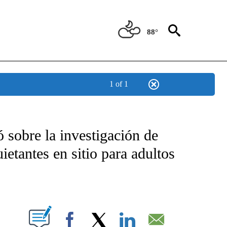
88°
1 of 1
TIFICATIONS ABOUT NEW PAGES ON "CNN - SPANISH".
sobre la investigación de
etantes en sitio para adultos
ABOUT NEW PAGES ON "".