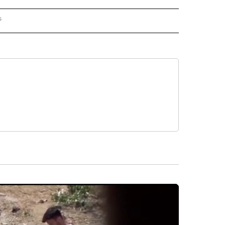
s
PANISH" TO RECEIVE NOTIFICATIONS ABOUT NEW PAGES ON "CNN - SPANISH".