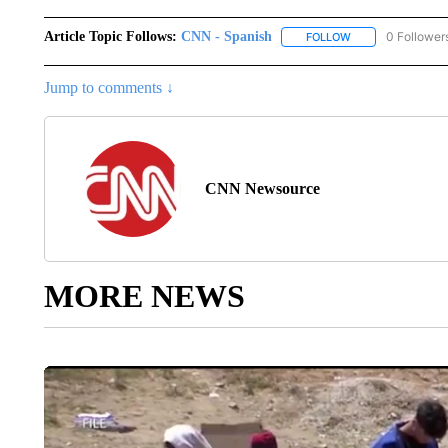
Article Topic Follows:
CNN - Spanish
0 Follower
FOLLOW
FOLLOW "CNN - S
Jump to comments ↓
CNN Newsource
MORE NEWS