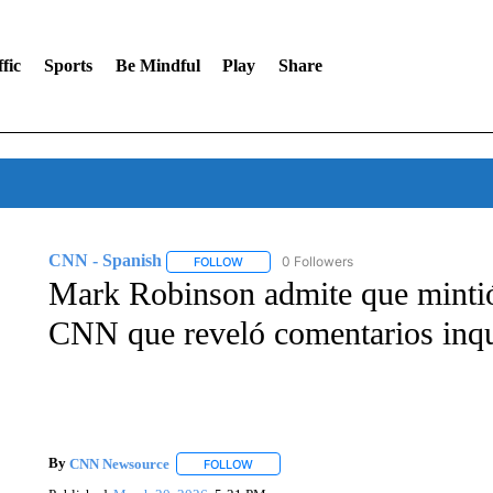
fic
Sports
Be Mindful
Play
Share
CNN - Spanish
0 Followers
FOLLOW
FOLLOW "CNN - SPANISH" TO RECEIVE NO
Mark Robinson admite que mintió 
CNN que reveló comentarios inqui
By
CNN Newsource
FOLLOW
FOLLOW "" TO RECEIVE NOTIFICATIONS 