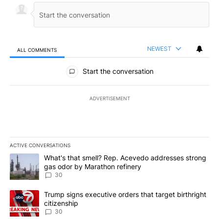
NEWEST
ALL COMMENTS
All Comments
Start the conversation
ADVERTISEMENT
ACTIVE CONVERSATIONS
The following is a list of the most commented articles in the last 7
A trending article titled "What's that smell? Rep. Acevedo addre
What's that smell? Rep. Acevedo addresses strong
gas odor by Marathon refinery
30
A trending article titled "Trump signs executive orders that targe
Trump signs executive orders that target birthright
citizenship
30