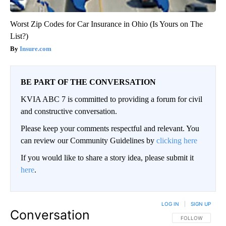
Worst Zip Codes for Car Insurance in Ohio (Is Yours on The
List?)
Insure.com
BE PART OF THE CONVERSATION
KVIA ABC 7 is committed to providing a forum for civil
and constructive conversation.
Please keep your comments respectful and relevant. You
can review our Community Guidelines by
clicking here
If you would like to share a story idea, please submit it
here
.
LOG IN
|
SIGN UP
Conversation
FOLLOW THIS CO
FOLLOW