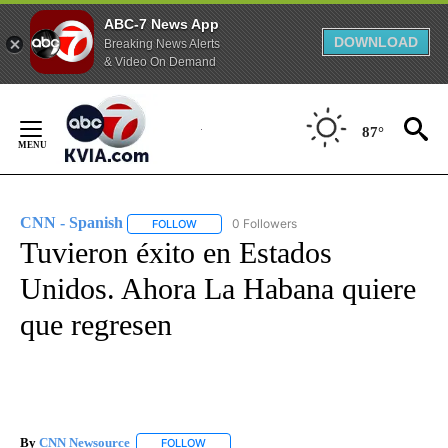
ABC-7 News App
DOWNLOAD
Breaking News Alerts
& Video On Demand
Skip
to
87°
Content
CNN - Spanish
0 Followers
FOLLOW
FOLLOW "CNN - SPANISH" TO RECEIVE NOTIFI
Tuvieron éxito en Estados
Unidos. Ahora La Habana quiere
que regresen
By
CNN Newsource
FOLLOW
FOLLOW "" TO RECEIVE NOTIFICATIONS ABOU