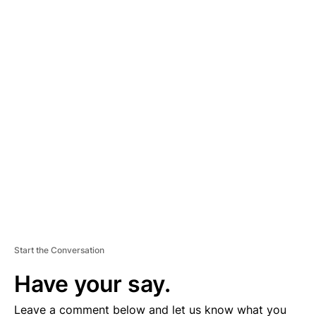
A
D
V
E
R
TI
S
E
M
E
N
T
Start the Conversation
Have your say.
Leave a comment below and let us know what you