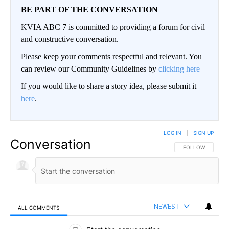
BE PART OF THE CONVERSATION
KVIA ABC 7 is committed to providing a forum for civil
and constructive conversation.
Please keep your comments respectful and relevant. You
can review our Community Guidelines by
clicking here
If you would like to share a story idea, please submit it
here
.
LOG IN
|
SIGN UP
Conversation
FOLLOW THIS CO
FOLLOW
NEWEST
ALL COMMENTS
All Comments