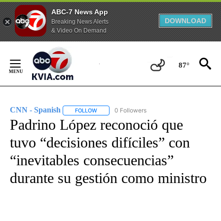
ABC-7 News App
DOWNLOAD
Breaking News Alerts
& Video On Demand
Skip
to
87°
Content
CNN - Spanish
0 Followers
FOLLOW
FOLLOW "CNN - SPANISH" TO RECEIVE NOTIFI
Padrino López reconoció que
tuvo “decisiones difíciles” con
“inevitables consecuencias”
durante su gestión como ministro