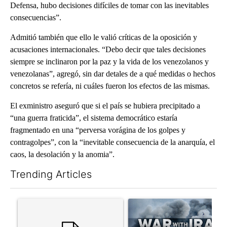
Defensa, hubo decisiones difíciles de tomar con las inevitables
consecuencias”.
Admitió también que ello le valió críticas de la oposición y
acusaciones internacionales. “Debo decir que tales decisiones
siempre se inclinaron por la paz y la vida de los venezolanos y
venezolanas”, agregó, sin dar detales de a qué medidas o hechos
concretos se refería, ni cuáles fueron los efectos de las mismas.
El exministro aseguró que si el país se hubiera precipitado a
“una guerra fraticida”, el sistema democrático estaría
fragmentado en una “perversa vorágina de los golpes y
contragolpes”, con la “inevitable consecuencia de la anarquía, el
caos, la desolación y la anomia”.
Trending Articles
The following is a list of the most commented articles in the last 7
A trending article titled "Trump rejects his own DOJ’s finding
A trending article titled "US