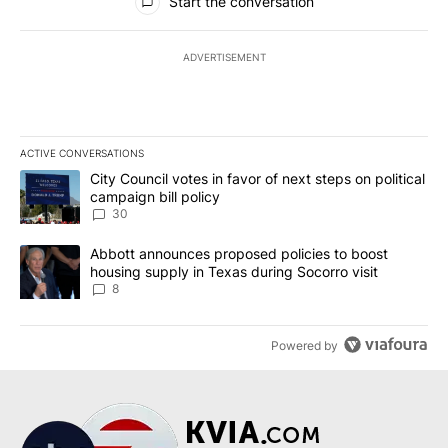
Start the conversation
ADVERTISEMENT
ACTIVE CONVERSATIONS
The following is a list of the most commented articles in the last 7
A trending article titled "City Council votes in favor of next step
City Council votes in favor of next steps on political
campaign bill policy
30
A trending article titled "Abbott announces proposed policies to 
Abbott announces proposed policies to boost
housing supply in Texas during Socorro visit
8
Powered by