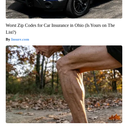
Worst Zip Codes for Car Insurance in Ohio (Is Yours on The
List?)
Insure.com