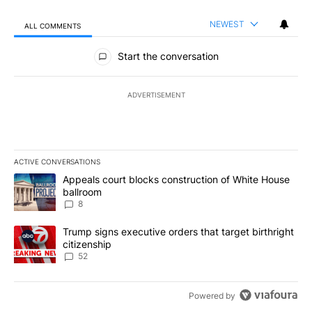
NEWEST
ALL COMMENTS
All Comments
Start the conversation
ADVERTISEMENT
ACTIVE CONVERSATIONS
The following is a list of the most commented articles in the last 7
A trending article titled "Appeals court blocks construction of W
Appeals court blocks construction of White House
ballroom
8
A trending article titled "Trump signs executive orders that targe
Trump signs executive orders that target birthright
citizenship
52
Powered by