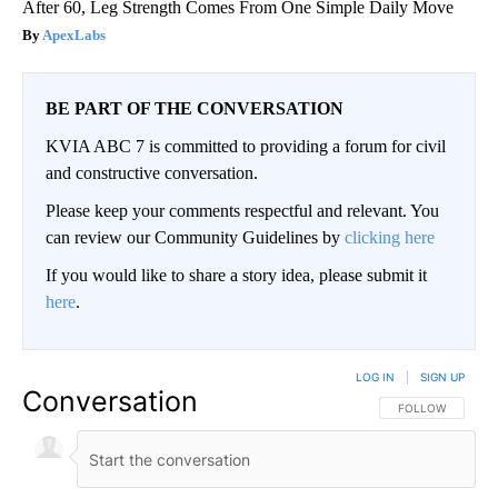
After 60, Leg Strength Comes From One Simple Daily Move
ApexLabs
BE PART OF THE CONVERSATION
KVIA ABC 7 is committed to providing a forum for civil
and constructive conversation.
Please keep your comments respectful and relevant. You
can review our Community Guidelines by
clicking here
If you would like to share a story idea, please submit it
here
.
LOG IN
|
SIGN UP
Conversation
FOLLOW THIS CO
FOLLOW