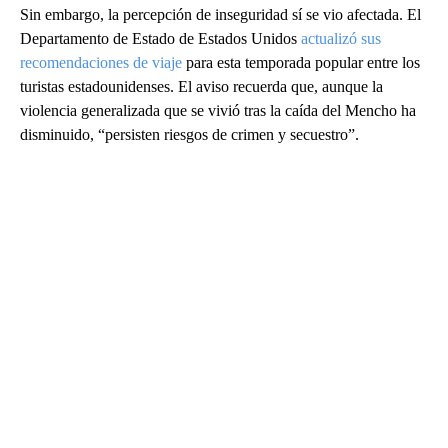
Sin embargo, la percepción de inseguridad sí se vio afectada. El
Departamento de Estado de Estados Unidos
actualizó sus
recomendaciones de viaje
para esta temporada popular entre los
turistas estadounidenses. El aviso recuerda que, aunque la
violencia generalizada que se vivió tras la caída del Mencho ha
disminuido, “persisten riesgos de crimen y secuestro”.
A
D
V
E
R
TI
S
E
M
E
N
T