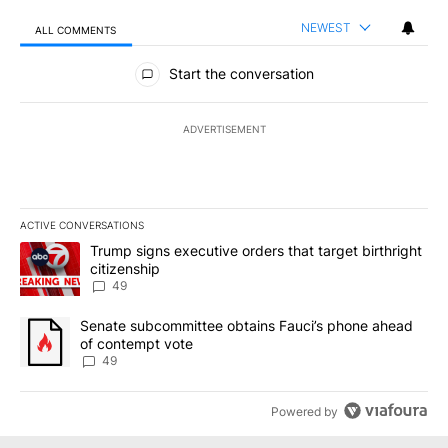
NEWEST
ALL COMMENTS
All Comments
Start the conversation
ADVERTISEMENT
ACTIVE CONVERSATIONS
The following is a list of the most commented articles in the last 7
A trending article titled "Trump signs executive orders that targe
Trump signs executive orders that target birthright
citizenship
49
A trending article titled "Senate subcommittee obtains Fauci’s 
Senate subcommittee obtains Fauci’s phone ahead
of contempt vote
49
Powered by