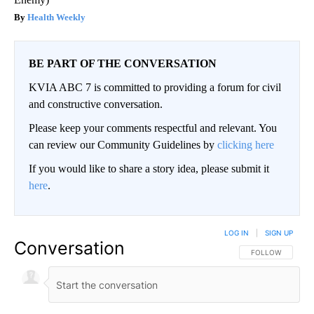
Health Weekly
BE PART OF THE CONVERSATION
KVIA ABC 7 is committed to providing a forum for civil
and constructive conversation.
Please keep your comments respectful and relevant. You
can review our Community Guidelines by
clicking here
If you would like to share a story idea, please submit it
here
.
LOG IN
|
SIGN UP
Conversation
FOLLOW THIS CO
FOLLOW