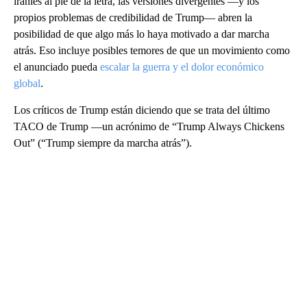
iraníes al pie de la letra, las versiones divergentes —y los
propios problemas de credibilidad de Trump— abren la
posibilidad de que algo más lo haya motivado a dar marcha
atrás. Eso incluye posibles temores de que un movimiento como
el anunciado pueda
escalar la guerra y el dolor económico
global
.
Los críticos de Trump están diciendo que se trata del último
TACO de Trump —un acrónimo de “Trump Always Chickens
Out” (“Trump siempre da marcha atrás”).
A
D
V
E
R
TI
S
E
M
E
N
T