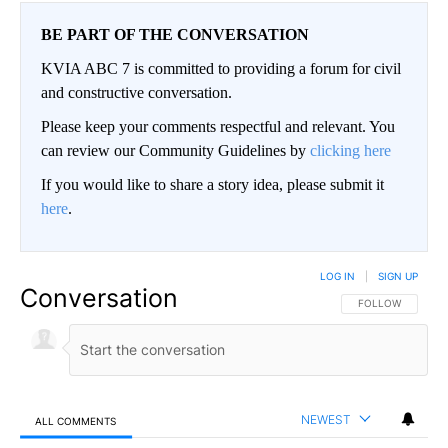
BE PART OF THE CONVERSATION
KVIA ABC 7 is committed to providing a forum for civil
and constructive conversation.
Please keep your comments respectful and relevant. You
can review our Community Guidelines by
clicking here
If you would like to share a story idea, please submit it
here
.
LOG IN
|
SIGN UP
Conversation
FOLLOW THIS CO
FOLLOW
NEWEST
ALL COMMENTS