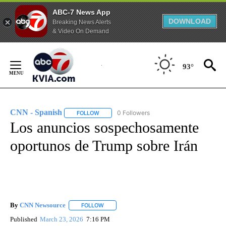
ABC-7 News App
DOWNLOAD
Breaking News Alerts
& Video On Demand
Skip
to
93°
Content
CNN - Spanish
0 Followers
FOLLOW
FOLLOW "CNN - SPANISH" TO RECEIVE NOTIFI
Los anuncios sospechosamente
oportunos de Trump sobre Irán
By
CNN Newsource
FOLLOW
FOLLOW "" TO RECEIVE NOTIFICATIONS ABOU
Published
March 23, 2026
7:16 PM