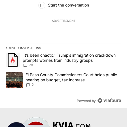
All Comments
Start the conversation
ADVERTISEMENT
ACTIVE CONVERSATIONS
The following is a list of the most commented articles in the last 7
A trending article titled "‘It’s been chaotic’: Trump’s immigrati
‘It’s been chaotic’: Trump’s immigration crackdown
prompts worries from industry groups
70
A trending article titled "El Paso County Commissioners Court ho
El Paso County Commissioners Court holds public
hearing on budget, tax increase
2
Powered by