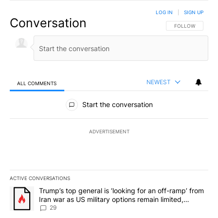
LOG IN
|
SIGN UP
Conversation
FOLLOW THIS CO
FOLLOW
NEWEST
ALL COMMENTS
All Comments
Start the conversation
ADVERTISEMENT
ACTIVE CONVERSATIONS
The following is a list of the most commented articles in the last 7
A trending article titled "Trump’s top general is ‘looking for an o
Trump’s top general is ‘looking for an off-ramp’ from
Iran war as US military options remain limited,
sources say
29