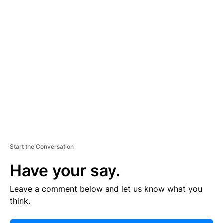
E
R
TI
S
E
M
E
N
T
Start the Conversation
Have your say.
Leave a comment below and let us know what you
think.