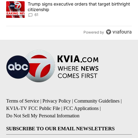
A trending article titled "Trump signs executive orders that targe
Trump signs executive orders that target birthright
citizenship
61
Powered by
Terms of Service
|
Privacy Policy
|
Community Guidelines
|
KVIA-TV FCC Public File
|
FCC Applications
|
Do Not Sell My Personal Information
SUBSCRIBE TO OUR EMAIL NEWSLETTERS