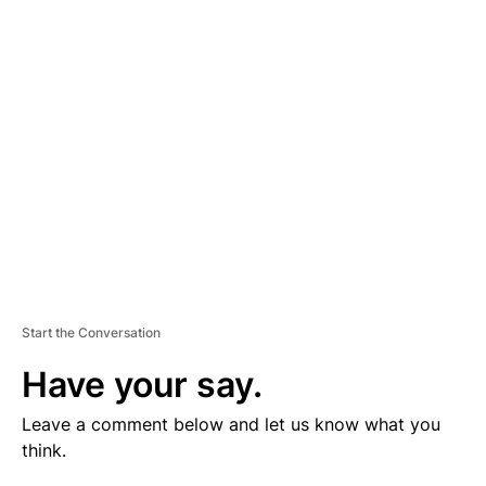
V
E
R
TI
S
E
M
E
N
T
Start the Conversation
Have your say.
Leave a comment below and let us know what you
think.