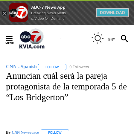
ABC-7 News App
DOWNLOAD
Breaking News Alerts
& Video On Demand
Skip
to
94°
Content
CNN - Spanish
0 Followers
FOLLOW
FOLLOW "CNN - SPANISH" TO RECEIVE NOTIFI
Anuncian cuál será la pareja
protagonista de la temporada 5 de
“Los Bridgerton”
By
CNN Newsource
FOLLOW
FOLLOW "" TO RECEIVE NOTIFICATIONS ABOU