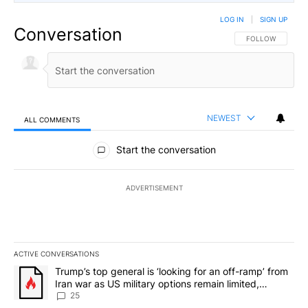
LOG IN
|
SIGN UP
Conversation
FOLLOW THIS CO
FOLLOW
NEWEST
ALL COMMENTS
All Comments
Start the conversation
ADVERTISEMENT
ACTIVE CONVERSATIONS
The following is a list of the most commented articles in the last 7
A trending article titled "Trump’s top general is ‘looking for an o
Trump’s top general is ‘looking for an off-ramp’ from
Iran war as US military options remain limited,
sources say
25