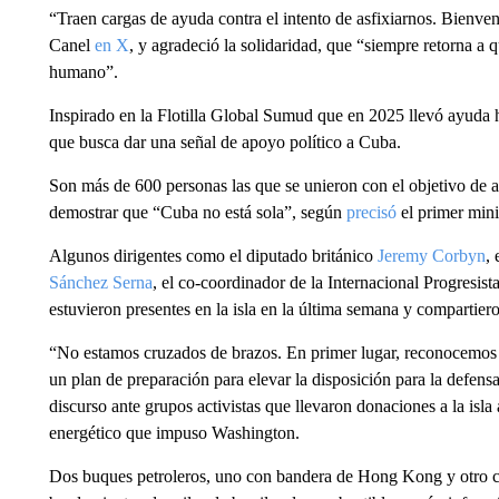
“Traen cargas de ayuda contra el intento de asfixiarnos. Bienven
Canel
en X
, y agradeció la solidaridad, que “siempre retorna a qu
humano”.
Inspirado en la Flotilla Global Sumud que en 2025 llevó ayuda
que busca dar una señal de apoyo político a Cuba.
Son más de 600 personas las que se unieron con el objetivo de ayu
demostrar que “Cuba no está sola”, según
precisó
el primer min
Algunos dirigentes como el diputado británico
Jeremy Corbyn
,
Sánchez Serna
, el co-coordinador de la Internacional Progresist
estuvieron presentes en la isla en la última semana y compartier
“No estamos cruzados de brazos. En primer lugar, reconocemos
un plan de preparación para elevar la disposición para la defens
discurso ante grupos activistas que llevaron donaciones a la isl
energético que impuso Washington.
Dos buques petroleros, uno con bandera de Hong Kong y otro c