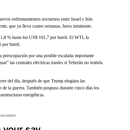
uevos enfrentamientos nocturnos entre Israel e Irán
ente, que ya lleva cuatro semanas, fuera inminente.
n 1,8 % hasta los US$ 101,7 por barril. El WTI, la
por barril.
 la preocupación por una posible escalada importante
” las centrales eléctricas iraníes si Teherán no reabría
erre del día, después de que Trump elogiara las
n de la guerra. También pospuso durante cinco días los
fraestructuras energéticas.
nversation
 your say.