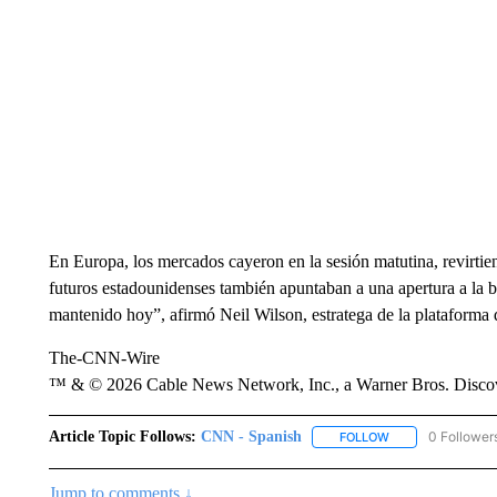
En Europa, los mercados cayeron en la sesión matutina, revirtien
futuros estadounidenses también apuntaban a una apertura a la b
mantenido hoy”, afirmó Neil Wilson, estratega de la plataforma 
The-CNN-Wire
™ & © 2026 Cable News Network, Inc., a Warner Bros. Discove
Article Topic Follows:
CNN - Spanish
0 Follower
FOLLOW
FOLLOW "CNN - S
Jump to comments ↓