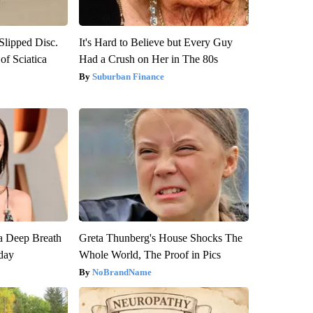
 Slipped Disc.
It's Hard to Believe but Every Guy
f Sciatica
Had a Crush on Her in The 80s
Suburban Finance
a Deep Breath
Greta Thunberg's House Shocks The
day
Whole World, The Proof in Pics
NoBrandName