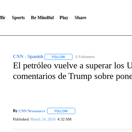
fic
Sports
Be Mindful
Play
Share
CNN - Spanish
0 Followers
FOLLOW
FOLLOW "CNN - SPANISH" TO RECEIVE NO
El petróleo vuelve a superar los 
comentarios de Trump sobre poner
By
CNN Newsource
FOLLOW
FOLLOW "" TO RECEIVE NOTIFICATIONS 
Published
March 24, 2026
4:32 AM