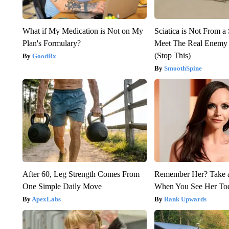
What if My Medication is Not on My
Sciatica is Not From a
Plan's Formulary?
Meet The Real Enemy o
(Stop This)
GoodRx
SmoothSpine
After 60, Leg Strength Comes From
Remember Her? Take 
One Simple Daily Move
When You See Her To
ApexLabs
Rank Upwards