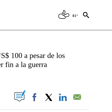
81°
TIFICATIONS ABOUT NEW PAGES ON "CNN - SPANISH".
US$ 100 a pesar de los
 fin a la guerra
ABOUT NEW PAGES ON "".
Facebook
X
LinkedIn
Email