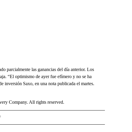
do parcialmente las ganancias del día anterior. Los
aja. “El optimismo de ayer fue efímero y no se ha
de inversión Saxo, en una nota publicada el martes.
ry Company. All rights reserved.
s
PANISH" TO RECEIVE NOTIFICATIONS ABOUT NEW PAGES ON "CNN - SPANISH".