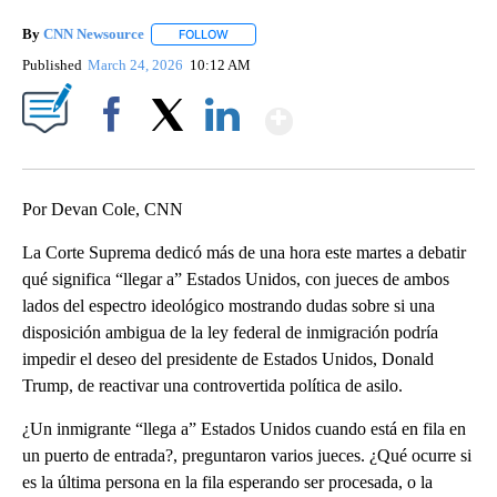
By
CNN Newsource
FOLLOW
FOLLOW "" TO RECEIVE NOTIFICATIONS ABOU
Published
March 24, 2026
10:12 AM
Show More
Facebook
X
LinkedIn
Por Devan Cole, CNN
La Corte Suprema dedicó más de una hora este martes a debatir
qué significa “llegar a” Estados Unidos, con jueces de ambos
lados del espectro ideológico mostrando dudas sobre si una
disposición ambigua de la ley federal de inmigración podría
impedir el deseo del presidente de Estados Unidos, Donald
Trump, de reactivar una controvertida política de asilo.
¿Un inmigrante “llega a” Estados Unidos cuando está en fila en
un puerto de entrada?, preguntaron varios jueces. ¿Qué ocurre si
es la última persona en la fila esperando ser procesada, o la