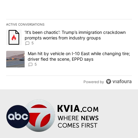
ACTIVE CONVERSATIONS
The following is a list of the most commented articles in the last 7
A trending article titled "‘It’s been chaotic’: Trump’s immigrati
‘It’s been chaotic’: Trump’s immigration crackdown
prompts worries from industry groups
5
A trending article titled "Man hit by vehicle on I-10 East while c
Man hit by vehicle on I-10 East while changing tire;
driver fled the scene, EPPD says
5
Powered by