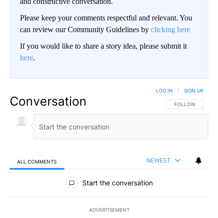
and constructive conversation.
Please keep your comments respectful and relevant. You
can review our Community Guidelines by
clicking here
If you would like to share a story idea, please submit it
here
.
LOG IN
|
SIGN UP
Conversation
FOLLOW THIS CO
FOLLOW
NEWEST
ALL COMMENTS
All Comments
Start the conversation
ADVERTISEMENT