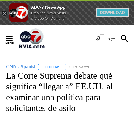
ABC-7 News App
DOWNLOAD
Breaking News Alerts
& Video On Demand
Skip
to
77°
Content
CNN - Spanish
0 Followers
FOLLOW
FOLLOW "CNN - SPANISH" TO RECEIVE NOTIFI
La Corte Suprema debate qué
significa “llegar a” EE.UU. al
examinar una política para
solicitantes de asilo