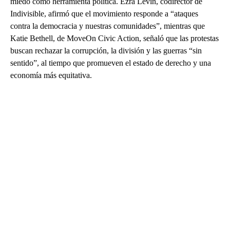
miedo como herramienta política. Ezra Levin, codirector de
Indivisible, afirmó que el movimiento responde a “ataques
contra la democracia y nuestras comunidades”, mientras que
Katie Bethell, de MoveOn Civic Action, señaló que las protestas
buscan rechazar la corrupción, la división y las guerras “sin
sentido”, al tiempo que promueven el estado de derecho y una
economía más equitativa.
A
D
V
E
R
TI
S
E
M
E
N
T