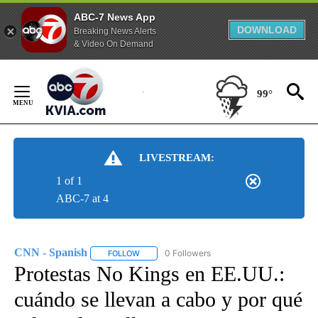
ABC-7 News App
DOWNLOAD
Breaking News Alerts
& Video On Demand
Skip
to
99°
Content
LIVESTREAM:
1 of 1
ABC-7 at 4
CNN - Spanish
0 Followers
FOLLOW
FOLLOW "CNN - SPANISH" TO RECEIVE NOTIFI
Protestas No Kings en EE.UU.:
cuándo se llevan a cabo y por qué