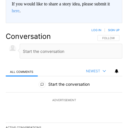
If you would like to share a story idea, please submit it
here
.
LOG IN
|
SIGN UP
Conversation
FOLLOW THIS CO
FOLLOW
NEWEST
ALL COMMENTS
All Comments
Start the conversation
ADVERTISEMENT
ACTIVE CONVERSATIONS