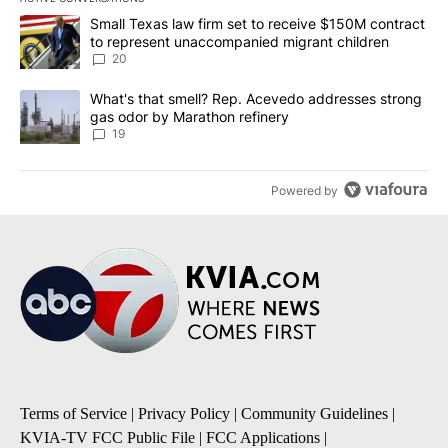
The following is a list of the most commented articles in the last 7
A trending article titled "Small Texas law firm set to receive $
Small Texas law firm set to receive $150M contract
to represent unaccompanied migrant children
20
A trending article titled "What's that smell? Rep. Acevedo addre
What's that smell? Rep. Acevedo addresses strong
gas odor by Marathon refinery
19
Powered by
Terms of Service
|
Privacy Policy
|
Community Guidelines
|
KVIA-TV FCC Public File
|
FCC Applications
|