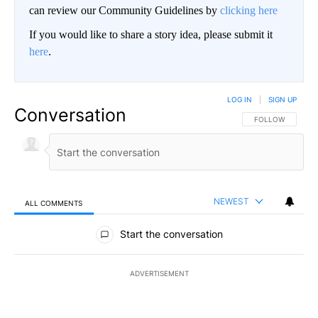
can review our Community Guidelines by
clicking here
If you would like to share a story idea, please submit it
here
.
LOG IN
|
SIGN UP
Conversation
FOLLOW THIS CO
FOLLOW
NEWEST
ALL COMMENTS
All Comments
Start the conversation
ADVERTISEMENT