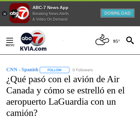
ABC-7 News App
DOWNLOAD
Breaking News Alerts
& Video On Demand
Skip
to
95°
Content
CNN - Spanish
0 Followers
FOLLOW
FOLLOW "CNN - SPANISH" TO RECEIVE NOTIFI
¿Qué pasó con el avión de Air
Canada y cómo se estrelló en el
aeropuerto LaGuardia con un
camión?