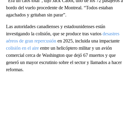
“Era un caos total”, dijo Jack Cabot, uno de los 72 pasajeros a
bordo del vuelo procedente de Montreal. “Todos estaban
agachados y gritaban sin parar”.
Las autoridades canadienses y estadounidenses están
investigando la colisión, que se produce tras varios
desastres
aéreos de gran repercusión
en 2025, incluida una impactante
colisión en el aire
entre un helicóptero militar y un avión
comercial cerca de Washington que dejó 67 muertos y que
generó un mayor escrutinio sobre el sector y llamados a hacer
reformas.
A
D
V
E
R
TI
S
E
M
E
N
T