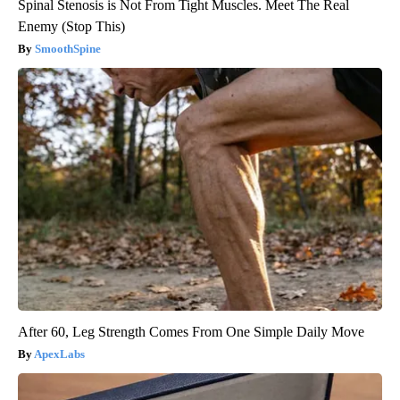
Spinal Stenosis is Not From Tight Muscles. Meet The Real
Enemy (Stop This)
SmoothSpine
After 60, Leg Strength Comes From One Simple Daily Move
ApexLabs