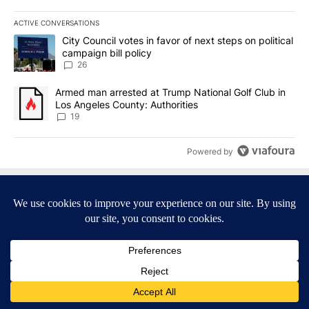
ACTIVE CONVERSATIONS
The following is a list of the most commented articles in the last 7
A trending article titled "City Council votes in favor of next step
City Council votes in favor of next steps on political
campaign bill policy
26
A trending article titled "Armed man arrested at Trump National G
Armed man arrested at Trump National Golf Club in
Los Angeles County: Authorities
19
Powered by
Terms of Service
|
Privacy Policy
|
Community Guidelines
|