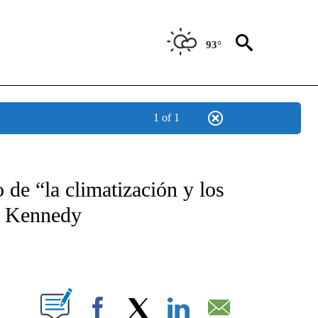
93°
1 of 1
TIFICATIONS ABOUT NEW PAGES ON "CNN - SPANISH".
 de “la climatización y los
ro Kennedy
ABOUT NEW PAGES ON "".