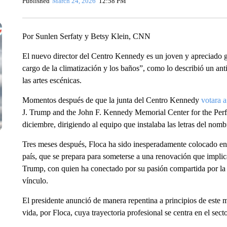
Published
March 24, 2026
12:58 PM
Por Sunlen Serfaty y Betsy Klein, CNN
El nuevo director del Centro Kennedy es un joven y apreciado ge
cargo de la climatización y los baños”, como lo describió un ant
las artes escénicas.
Momentos después de que la junta del Centro Kennedy
votara a
J. Trump and the John F. Kennedy Memorial Center for the Perfor
diciembre, dirigiendo al equipo que instalaba las letras del nomb
Tres meses después, Floca ha sido inesperadamente colocado en un
país, que se prepara para someterse a una renovación que impli
Trump, con quien ha conectado por su pasión compartida por la 
vínculo.
El presidente anunció de manera repentina a principios de este m
vida, por Floca, cuya trayectoria profesional se centra en el secto