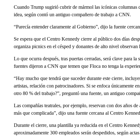
Cuando Trump sugirió cubrir de mármol las icónicas columnas d
idea, según contó un antiguo compañero de trabajo a CNN.
“Parecía entender claramente al Gobierno”, dijo la fuente cerca
Se espera que el Centro Kennedy cierre al público dos días desp
organiza picnics en el césped y donantes de alto nivel observan lo
Lo que ocurra después, tras puertas cerradas, será clave para la s
fuentes dijeron a CNN que temen que Floca no tenga la experien
“Hay mucho que tendrá que suceder durante este cierre, incluy
artistas, relación con patrocinadores. Si se enfoca únicamente en
otro 80 % del trabajo?”, preguntó una fuente, un antiguo compañ
Las compañías teatrales, por ejemplo, reservan con dos años de a
más que complicada”, dijo una fuente cercana al Centro Kenned
Durante el cierre, una plantilla ya reducida en el Centro Kenned
aproximadamente 300 empleados serán despedidos, según actas 