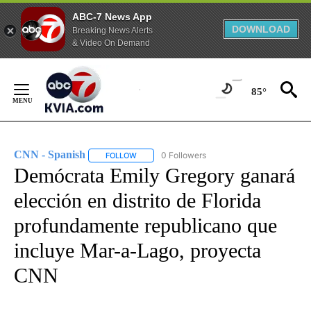
ABC-7 News App
DOWNLOAD
Breaking News Alerts
& Video On Demand
Skip
to
85°
Content
CNN - Spanish
0 Followers
FOLLOW
FOLLOW "CNN - SPANISH" TO RECEIVE NOTIFI
Demócrata Emily Gregory ganará
elección en distrito de Florida
profundamente republicano que
incluye Mar-a-Lago, proyecta
CNN