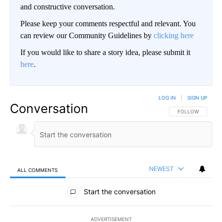
and constructive conversation.
Please keep your comments respectful and relevant. You
can review our Community Guidelines by
clicking here
If you would like to share a story idea, please submit it
here
.
LOG IN
|
SIGN UP
Conversation
FOLLOW THIS CO
FOLLOW
NEWEST
ALL COMMENTS
All Comments
Start the conversation
ADVERTISEMENT