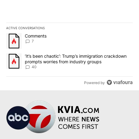
ACTIVE CONVERSATIONS
The following is a list of the most commented articles in the last 7
A trending article titled "Comments" with 7 comments.
Comments
7
A trending article titled "‘It’s been chaotic’: Trump’s immigrati
‘It’s been chaotic’: Trump’s immigration crackdown
prompts worries from industry groups
40
Powered by