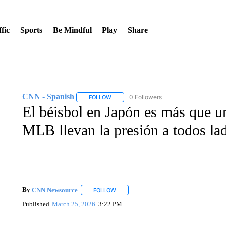
fic
Sports
Be Mindful
Play
Share
CNN - Spanish
0 Followers
FOLLOW
FOLLOW "CNN - SPANISH" TO RECEIVE NO
El béisbol en Japón es más que un 
MLB llevan la presión a todos la
By
CNN Newsource
FOLLOW
FOLLOW "" TO RECEIVE NOTIFICATIONS 
Published
March 25, 2026
3:22 PM