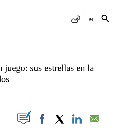
94°
TIFICATIONS ABOUT NEW PAGES ON "CNN - SPANISH".
juego: sus estrellas en la
dos
ABOUT NEW PAGES ON "".
Facebook
X
LinkedIn
Email