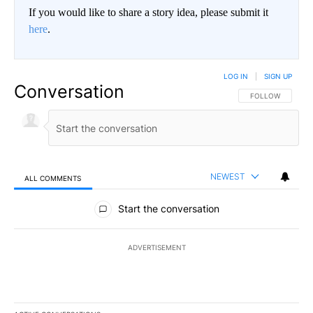
If you would like to share a story idea, please submit it
here
.
LOG IN
|
SIGN UP
Conversation
FOLLOW THIS CO
FOLLOW
NEWEST
ALL COMMENTS
All Comments
Start the conversation
ADVERTISEMENT