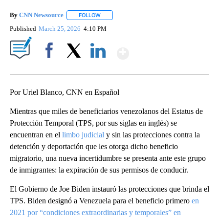
By
CNN Newsource
FOLLOW
FOLLOW "" TO RECEIVE NOTIFICATIONS ABOU
Published
March 25, 2026
4:10 PM
Show More
Facebook
X
LinkedIn
Por Uriel Blanco, CNN en Español
Mientras que miles de beneficiarios venezolanos del Estatus de
Protección Temporal (TPS, por sus siglas en inglés) se
encuentran en el
limbo judicial
y sin las protecciones contra la
detención y deportación que les otorga dicho beneficio
migratorio, una nueva incertidumbre se presenta ante este grupo
de inmigrantes: la expiración de sus permisos de conducir.
El Gobierno de Joe Biden instauró las protecciones que brinda el
TPS. Biden designó a Venezuela para el beneficio primero
en
2021 por “condiciones extraordinarias y temporales” en