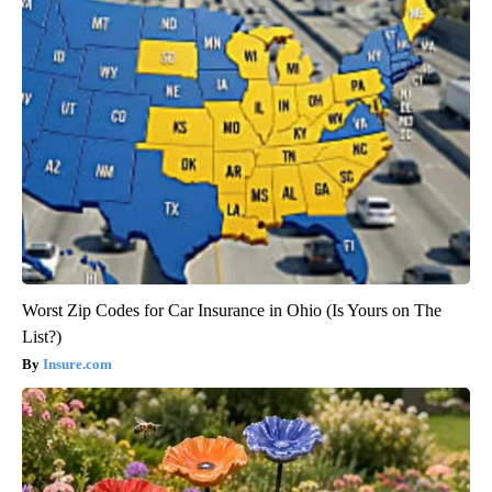
Worst Zip Codes for Car Insurance in Ohio (Is Yours on The
List?)
Insure.com