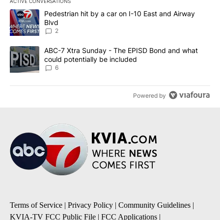
ACTIVE CONVERSATIONS
The following is a list of the most commented articles in the last 7
A trending article titled "Pedestrian hit by a car on I-10 East an
Pedestrian hit by a car on I-10 East and Airway
Blvd
2
A trending article titled "ABC-7 Xtra Sunday - The EPISD Bond a
ABC-7 Xtra Sunday - The EPISD Bond and what
could potentially be included
6
Powered by
Terms of Service
|
Privacy Policy
|
Community Guidelines
|
KVIA-TV FCC Public File
|
FCC Applications
|