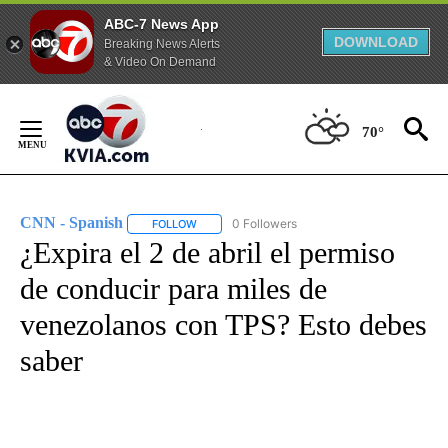
ABC-7 News App
DOWNLOAD
Breaking News Alerts
& Video On Demand
Skip
to
70°
Content
CNN - Spanish
0 Followers
FOLLOW
FOLLOW "CNN - SPANISH" TO RECEIVE NOTIFI
¿Expira el 2 de abril el permiso
de conducir para miles de
venezolanos con TPS? Esto debes
saber