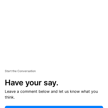
E
R
TI
S
E
M
E
N
T
Start the Conversation
Have your say.
Leave a comment below and let us know what you
think.