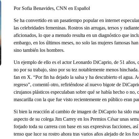
Por Sofia Benavides, CNN en Español
Se ha convertido en un pasatiempo popular en internet especular 
las celebridades femeninas. Rostros sin arrugas, tersos y radian
aficionados, lo que a menudo resulta en un diagnóstico que incluye
embargo, en los últimos meses, no solo las mujeres famosas han 
sino también los hombres.
Un ejemplo de ello es el actor Leonardo DiCaprio, de 51 años, q
no por su trabajo, sino por su tez notablemente menos hinchada
fan en X. “Por fin ha dejado la salsa y ha descubierto el agua. 
regreso”, comentó otro, refiriéndose al nuevo bigote de DiCaprio
cirujanos plásticos especulaban sobre qué se había hecho o no, c
mascarilla con la que fue visto recientemente en público eran para
Si bien la reacción al cambio de imagen de DiCaprio ha sido may
aspecto de su colega Jim Carrey en los Premios César unas sema
forjado toda su carrera con base en sus expresivas facciones, así
tenso que luce su rostro ahora tras varios años alejado de los f