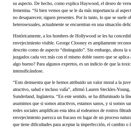
su aspecto. De hecho, como explica Haywood, el deseo de verse
femenina. “Si bien vemos que se le da más importancia al aspect
no desaparecen; siguen presentes. Por lo tanto, lo que se suele 
heterosexuales, actualmente se encuentran en una situación deli
Históricamente, a los hombres de Hollywood se les ha concedid
envejecimiento visible. George Clooney es ampliamente recono
descrito como de aspecto “distinguido”. Sin embargo, ahora la 
juzgados cada vez más con el mismo doble rasero que se aplica a
algo bueno? Para algunos expertos, es un indicio de que la toxic
intensificándose.
“Esto demuestra que le hemos atribuido un valor moral a la juv
atractivo, salud e incluso valía”, afirmó Lauren Steckles-Young,
Sunderland, Inglaterra. “En este sentido, se ha difuminado la líne
asumimos que si somos atractivos, estamos sanos, y si somos sa
redes sociales amplifican esta idea al rodearnos de rostros filt
envejecimiento parezca un fracaso en lugar de un proceso natural.
que tiene dificultades para aceptar la imperfección, el cambio o l