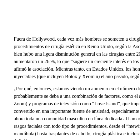
Fuera de Hollywood, cada vez más hombres se someten a cirugía 
procedimientos de cirugía estética en Reino Unido, según la Asoc
bien hubo una ligera disminución general en las cirugías entre 20
aumentaron un 26 %, lo que “sugiere un creciente interés en los
afirmó la asociación. Mientras tanto, en Estados Unidos, los hom
inyectables (que incluyen Botox y Xeomin) el año pasado, segú
¿Por qué, entonces, estamos viendo un aumento en el número d
probablemente se deba a una combinación de factores, como el a
Zoom) y programas de televisión como “Love Island”, que impo
convertido en una importante fuente de ansiedad, especialmente
ahora toda una comunidad masculina en línea dedicada al llama
rasgos faciales con todo tipo de procedimientos, desde el “mewin
mandíbula) hasta trasplantes de cabello, cirugía plástica e inclu