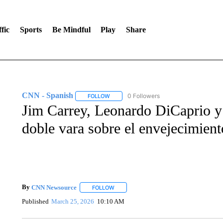
fic
Sports
Be Mindful
Play
Share
CNN - Spanish
0 Followers
FOLLOW
FOLLOW "CNN - SPANISH" TO RECEIVE NO
Jim Carrey, Leonardo DiCaprio y
doble vara sobre el envejecimien
By
CNN Newsource
FOLLOW
FOLLOW "" TO RECEIVE NOTIFICATIONS 
Published
March 25, 2026
10:10 AM