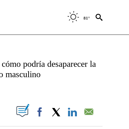
81°
TIFICATIONS ABOUT NEW PAGES ON "CNN - SPANISH".
 cómo podría desaparecer la
to masculino
ABOUT NEW PAGES ON "".
Facebook
X
LinkedIn
Email