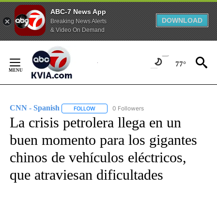
ABC-7 News App
DOWNLOAD
Breaking News Alerts
& Video On Demand
Skip
to
77°
Content
CNN - Spanish
0 Followers
FOLLOW
FOLLOW "CNN - SPANISH" TO RECEIVE NOTIFI
La crisis petrolera llega en un
buen momento para los gigantes
chinos de vehículos eléctricos,
que atraviesan dificultades