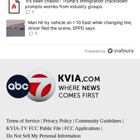
A trending article titled "‘It’s been chaotic’: Trump’s immigrati
‘It’s been chaotic’: Trump’s immigration crackdown
prompts worries from industry groups
5
A trending article titled "Man hit by vehicle on I-10 East while c
Man hit by vehicle on I-10 East while changing tire;
driver fled the scene, EPPD says
5
Powered by
Terms of Service
|
Privacy Policy
|
Community Guidelines
|
KVIA-TV FCC Public File
|
FCC Applications
|
Do Not Sell My Personal Information