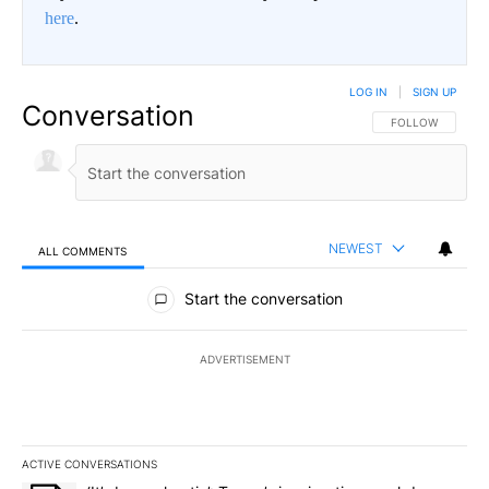
here
.
LOG IN
|
SIGN UP
Conversation
FOLLOW THIS CO
FOLLOW
NEWEST
ALL COMMENTS
All Comments
Start the conversation
ADVERTISEMENT
ACTIVE CONVERSATIONS
The following is a list of the most commented articles in the last 7