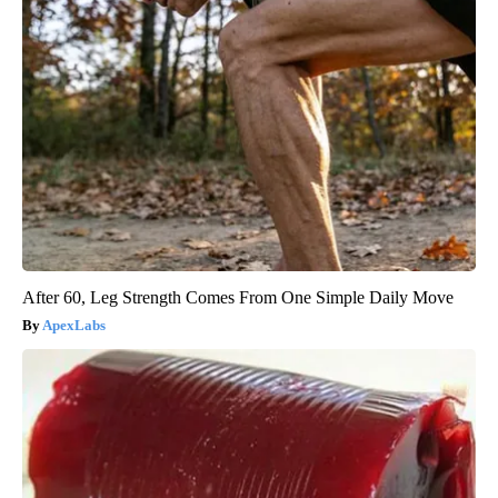
After 60, Leg Strength Comes From One Simple Daily Move
ApexLabs