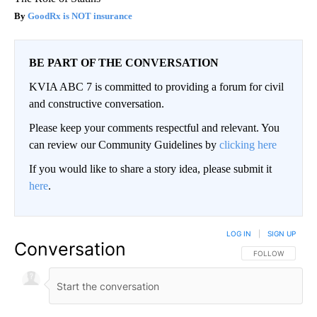
GoodRx is NOT insurance
BE PART OF THE CONVERSATION
KVIA ABC 7 is committed to providing a forum for civil
and constructive conversation.
Please keep your comments respectful and relevant. You
can review our Community Guidelines by
clicking here
If you would like to share a story idea, please submit it
here
.
LOG IN
|
SIGN UP
Conversation
FOLLOW THIS CO
FOLLOW