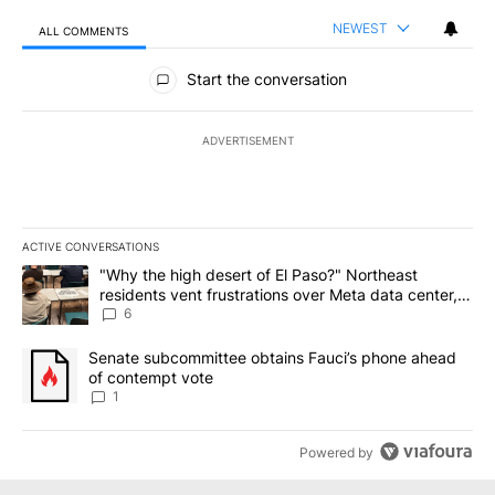
NEWEST
ALL COMMENTS
All Comments
Start the conversation
ADVERTISEMENT
ACTIVE CONVERSATIONS
The following is a list of the most commented articles in the last 7
A trending article titled ""Why the high desert of El Paso?" Northe
"Why the high desert of El Paso?" Northeast
residents vent frustrations over Meta data center,
utilities
6
A trending article titled "Senate subcommittee obtains Fauci’s 
Senate subcommittee obtains Fauci’s phone ahead
of contempt vote
1
Powered by