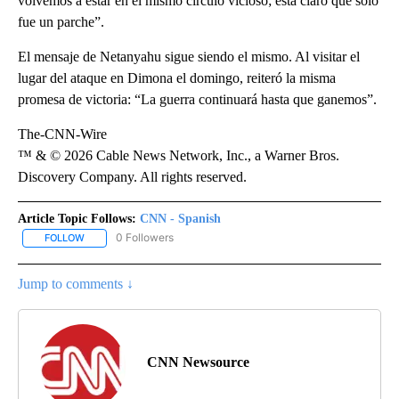
volvemos a estar en el mismo círculo vicioso; está claro que solo
fue un parche”.
El mensaje de Netanyahu sigue siendo el mismo. Al visitar el
lugar del ataque en Dimona el domingo, reiteró la misma
promesa de victoria: “La guerra continuará hasta que ganemos”.
The-CNN-Wire
™ & © 2026 Cable News Network, Inc., a Warner Bros.
Discovery Company. All rights reserved.
Article Topic Follows:
CNN - Spanish
0 Followers
FOLLOW
FOLLOW "CNN - SPANISH" TO RECEIVE NOTIFICATIONS ABOUT NE
Jump to comments ↓
CNN Newsource