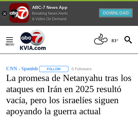
ABC-7 News App
DOWNLOAD
Breaking News Alerts
& Video On Demand
Skip
to
83°
Content
CNN - Spanish
0 Followers
FOLLOW
FOLLOW "CNN - SPANISH" TO RECEIVE NOTIFI
La promesa de Netanyahu tras los
ataques en Irán en 2025 resultó
vacía, pero los israelíes siguen
apoyando la guerra actual