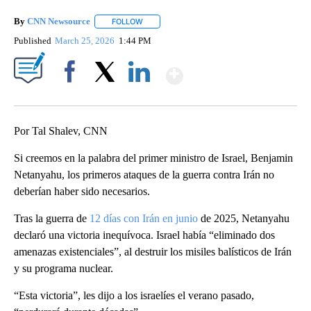
By
CNN Newsource
FOLLOW
FOLLOW "" TO RECEIVE NOTIFICATIONS ABOU
Published
March 25, 2026
1:44 PM
Show More
Facebook
X
LinkedIn
Por Tal Shalev, CNN
Si creemos en la palabra del primer ministro de Israel, Benjamin
Netanyahu, los primeros ataques de la guerra contra Irán no
deberían haber sido necesarios.
Tras la guerra de
12 días con Irán en junio
de 2025, Netanyahu
declaró una victoria inequívoca. Israel había “eliminado dos
amenazas existenciales”, al destruir los misiles balísticos de Irán
y su programa nuclear.
“Esta victoria”, les dijo a los israelíes el verano pasado,