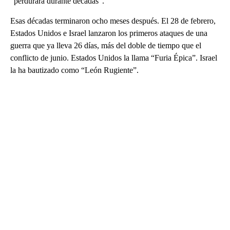
“perdurará durante décadas”.
Esas décadas terminaron ocho meses después. El 28 de febrero,
Estados Unidos e Israel lanzaron los primeros ataques de una
guerra que ya lleva 26 días, más del doble de tiempo que el
conflicto de junio. Estados Unidos la llama “Furia Épica”. Israel
la ha bautizado como “León Rugiente”.
A
D
V
E
R
TI
S
E
M
E
N
T