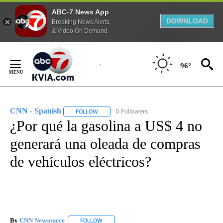
ABC-7 News App
DOWNLOAD
Breaking News Alerts
& Video On Demand
Skip
to
96°
Content
CNN - Spanish
0 Followers
FOLLOW
FOLLOW "CNN - SPANISH" TO RECEIVE NOTIFI
¿Por qué la gasolina a US$ 4 no
generará una oleada de compras
de vehículos eléctricos?
By
CNN Newsource
FOLLOW
FOLLOW "" TO RECEIVE NOTIFICATIONS ABOU