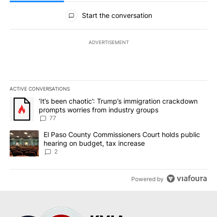
All Comments
Start the conversation
ADVERTISEMENT
ACTIVE CONVERSATIONS
The following is a list of the most commented articles in the last 7
A trending article titled "‘It’s been chaotic’: Trump’s immigrati
‘It’s been chaotic’: Trump’s immigration crackdown
prompts worries from industry groups
77
A trending article titled "El Paso County Commissioners Court ho
El Paso County Commissioners Court holds public
hearing on budget, tax increase
2
Powered by