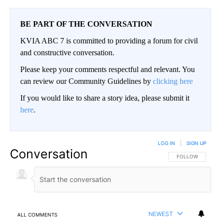
BE PART OF THE CONVERSATION
KVIA ABC 7 is committed to providing a forum for civil
and constructive conversation.
Please keep your comments respectful and relevant. You
can review our Community Guidelines by
clicking here
If you would like to share a story idea, please submit it
here
.
LOG IN
|
SIGN UP
Conversation
FOLLOW THIS CO
FOLLOW
NEWEST
ALL COMMENTS