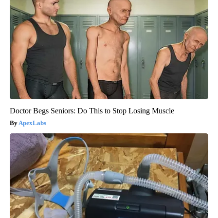
Doctor Begs Seniors: Do This to Stop Losing Muscle
ApexLabs