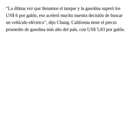
“La última vez que llenamos el tanque y la gasolina superó los
US$ 6 por galón, eso aceleró mucho nuestra decisión de buscar
un vehículo eléctrico”, dijo Chang. California tiene el precio
promedio de gasolina más alto del país, con US$ 5,83 por galón.
A
D
V
E
R
TI
S
E
M
E
N
T