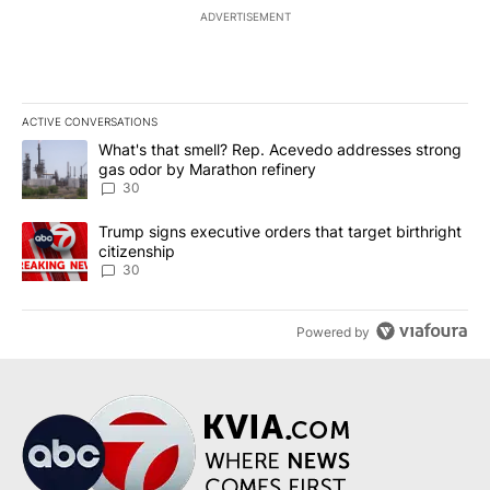
ADVERTISEMENT
ACTIVE CONVERSATIONS
The following is a list of the most commented articles in the last 7
A trending article titled "What's that smell? Rep. Acevedo addre
What's that smell? Rep. Acevedo addresses strong
gas odor by Marathon refinery
30
A trending article titled "Trump signs executive orders that targe
Trump signs executive orders that target birthright
citizenship
30
Powered by