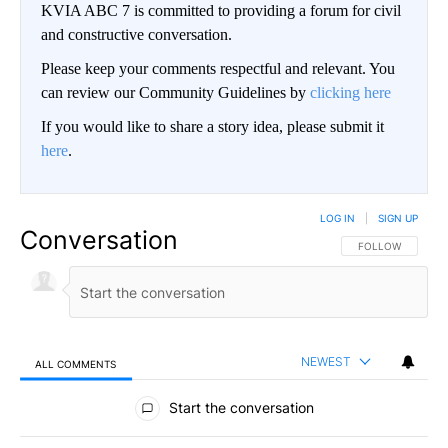
KVIA ABC 7 is committed to providing a forum for civil
and constructive conversation.
Please keep your comments respectful and relevant. You
can review our Community Guidelines by
clicking here
If you would like to share a story idea, please submit it
here
.
LOG IN
|
SIGN UP
Conversation
FOLLOW THIS CO
FOLLOW
NEWEST
ALL COMMENTS
All Comments
Start the conversation