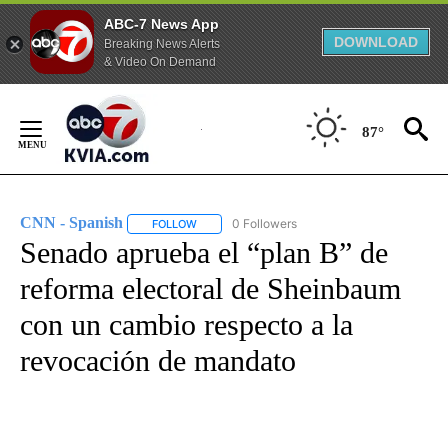
ABC-7 News App
DOWNLOAD
Breaking News Alerts
& Video On Demand
Skip
to
87°
Content
CNN - Spanish
0 Followers
FOLLOW
FOLLOW "CNN - SPANISH" TO RECEIVE NOTIFI
Senado aprueba el “plan B” de
reforma electoral de Sheinbaum
con un cambio respecto a la
revocación de mandato