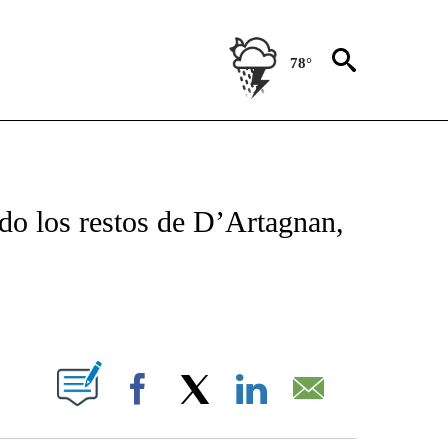
78°
TIFICATIONS ABOUT NEW PAGES ON "CNN - SPANISH".
do los restos de D’Artagnan,
ABOUT NEW PAGES ON "".
Facebook
X
LinkedIn
Email