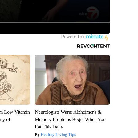
om Low Vitamin
Neurologists Warn: Alzheimer's &
my of
Memory Problems Begin When You
Eat This Daily
Healthy Living Tips