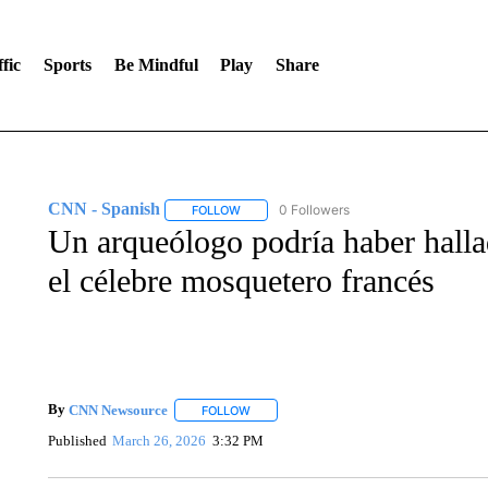
fic
Sports
Be Mindful
Play
Share
CNN - Spanish
0 Followers
FOLLOW
FOLLOW "CNN - SPANISH" TO RECEIVE NO
Un arqueólogo podría haber halla
el célebre mosquetero francés
By
CNN Newsource
FOLLOW
FOLLOW "" TO RECEIVE NOTIFICATIONS 
Published
March 26, 2026
3:32 PM