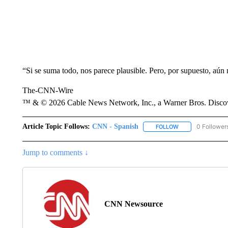
“Si se suma todo, nos parece plausible. Pero, por supuesto, aún 
The-CNN-Wire
™ & © 2026 Cable News Network, Inc., a Warner Bros. Discove
Article Topic Follows:
CNN - Spanish
0 Follower
FOLLOW
FOLLOW "CNN - S
Jump to comments ↓
CNN Newsource