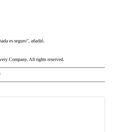
nada es seguro”, añadió.
ry Company. All rights reserved.
s
PANISH" TO RECEIVE NOTIFICATIONS ABOUT NEW PAGES ON "CNN - SPANISH".