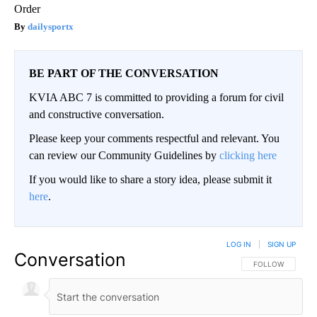
Order
dailysportx
BE PART OF THE CONVERSATION
KVIA ABC 7 is committed to providing a forum for civil
and constructive conversation.
Please keep your comments respectful and relevant. You
can review our Community Guidelines by
clicking here
If you would like to share a story idea, please submit it
here
.
LOG IN
|
SIGN UP
Conversation
FOLLOW THIS CO
FOLLOW