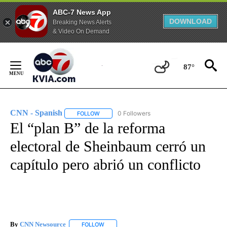
ABC-7 News App
DOWNLOAD
Breaking News Alerts
& Video On Demand
Skip
to
87°
Content
CNN - Spanish
0 Followers
FOLLOW
FOLLOW "CNN - SPANISH" TO RECEIVE NOTIFI
El “plan B” de la reforma
electoral de Sheinbaum cerró un
capítulo pero abrió un conflicto
By
CNN Newsource
FOLLOW
FOLLOW "" TO RECEIVE NOTIFICATIONS ABOU