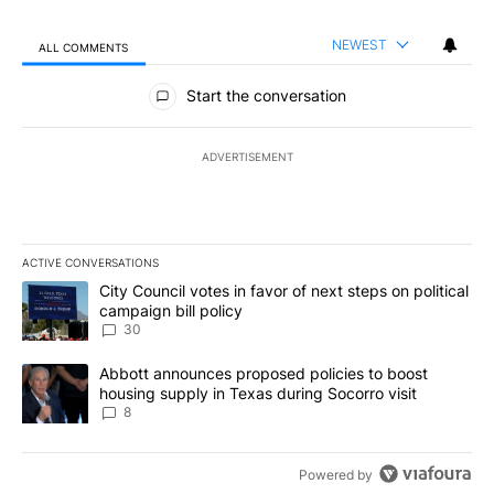
NEWEST
ALL COMMENTS
All Comments
Start the conversation
ADVERTISEMENT
ACTIVE CONVERSATIONS
The following is a list of the most commented articles in the last 7
A trending article titled "City Council votes in favor of next step
City Council votes in favor of next steps on political
campaign bill policy
30
A trending article titled "Abbott announces proposed policies to 
Abbott announces proposed policies to boost
housing supply in Texas during Socorro visit
8
Powered by