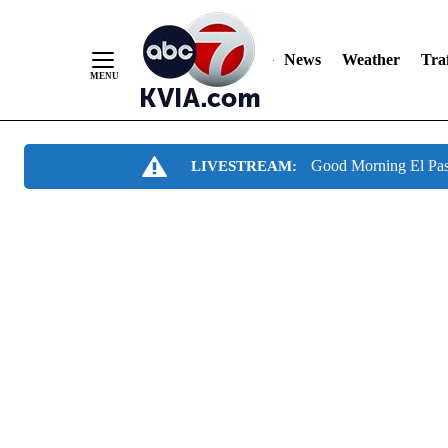
News
Weather
Traf
Skip
Good Morning El Pa
LIVESTREAM:
to
Content