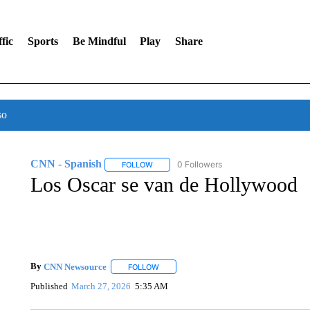
fic
Sports
Be Mindful
Play
Share
so
CNN - Spanish
0 Followers
FOLLOW
FOLLOW "CNN - SPANISH" TO RECEIVE NO
Los Oscar se van de Hollywood
By
CNN Newsource
FOLLOW
FOLLOW "" TO RECEIVE NOTIFICATIONS 
Published
March 27, 2026
5:35 AM