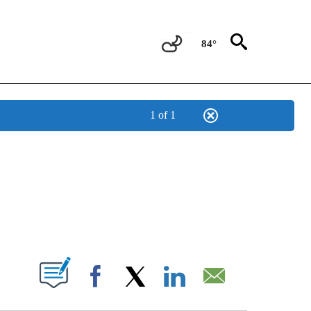
84°
1 of 1
TIFICATIONS ABOUT NEW PAGES ON "CNN - SPANISH".
ABOUT NEW PAGES ON "".
Facebook
X
LinkedIn
Email