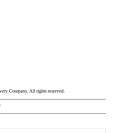
ry Company. All rights reserved.
s
PANISH" TO RECEIVE NOTIFICATIONS ABOUT NEW PAGES ON "CNN - SPANISH".