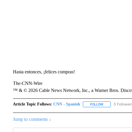
Hasta entonces, ¡felices compras!
The-CNN-Wire
™ & © 2026 Cable News Network, Inc., a Warner Bros. Discove
Article Topic Follows:
CNN - Spanish
0 Follower
FOLLOW
FOLLOW "CNN - S
Jump to comments ↓