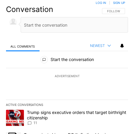
LOG IN
|
SIGN UP
Conversation
FOLLOW THIS CO
FOLLOW
NEWEST
ALL COMMENTS
All Comments
Start the conversation
ADVERTISEMENT
ACTIVE CONVERSATIONS
The following is a list of the most commented articles in the last 7
A trending article titled "Trump signs executive orders that target
Trump signs executive orders that target birthright
citizenship
11