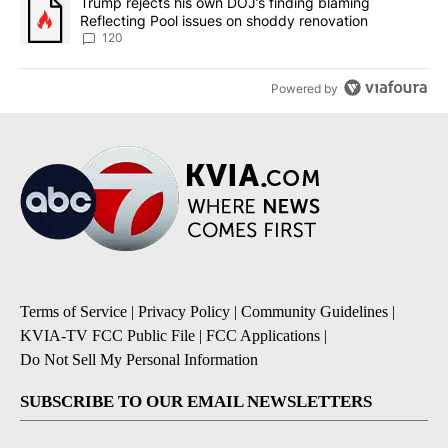
A trending article titled "Trump rejects his own DOJ’s finding bl
Trump rejects his own DOJ’s finding blaming
Reflecting Pool issues on shoddy renovation
120
Powered by
Terms of Service
|
Privacy Policy
|
Community Guidelines
|
KVIA-TV FCC Public File
|
FCC Applications
|
Do Not Sell My Personal Information
SUBSCRIBE TO OUR EMAIL NEWSLETTERS