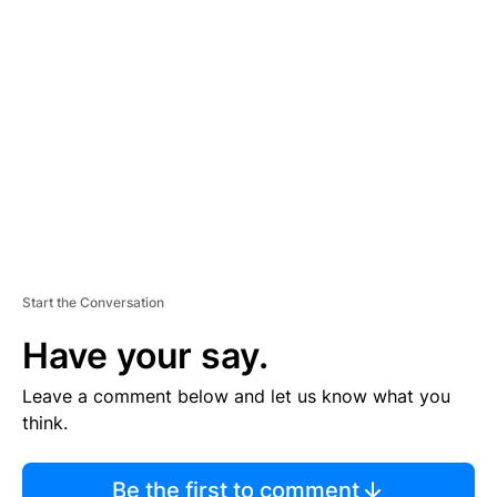
TI
S
E
M
E
N
T
Start the Conversation
Have your say.
Leave a comment below and let us know what you
think.
Be the first to comment