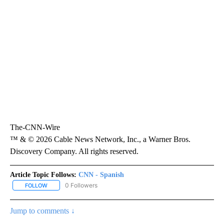
The-CNN-Wire
™ & © 2026 Cable News Network, Inc., a Warner Bros.
Discovery Company. All rights reserved.
Article Topic Follows:
CNN - Spanish
0 Followers
FOLLOW
FOLLOW "CNN - SPANISH" TO RECEIVE NOTIFICATIONS ABOUT NE
Jump to comments ↓