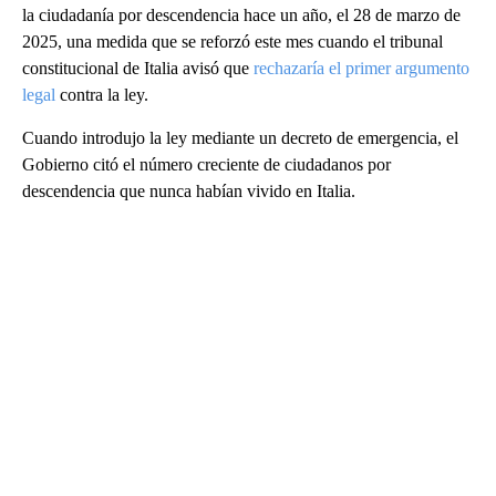
la ciudadanía por descendencia hace un año, el 28 de marzo de
2025, una medida que se reforzó este mes cuando el tribunal
constitucional de Italia avisó que
rechazaría el primer argumento
legal
contra la ley.
Cuando introdujo la ley mediante un decreto de emergencia, el
Gobierno citó el número creciente de ciudadanos por
descendencia que nunca habían vivido en Italia.
A
D
V
E
R
TI
S
E
M
E
N
T