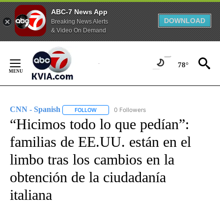
ABC-7 News App
DOWNLOAD
Breaking News Alerts
& Video On Demand
Skip
to
78°
Content
CNN - Spanish
0 Followers
FOLLOW
FOLLOW "CNN - SPANISH" TO RECEIVE NOTIFI
“Hicimos todo lo que pedían”:
familias de EE.UU. están en el
limbo tras los cambios en la
obtención de la ciudadanía
italiana