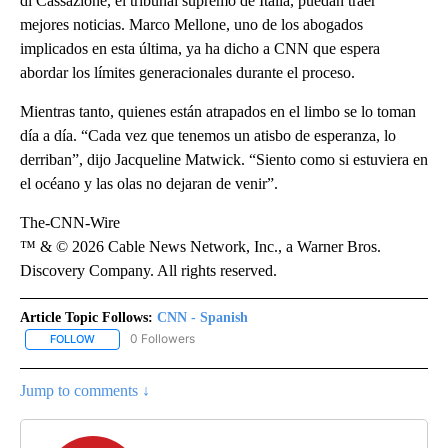
di Cassazione, el tribunal supremo de Italia, puedan traer
mejores noticias. Marco Mellone, uno de los abogados
implicados en esta última, ya ha dicho a CNN que espera
abordar los límites generacionales durante el proceso.
Mientras tanto, quienes están atrapados en el limbo se lo toman
día a día. “Cada vez que tenemos un atisbo de esperanza, lo
derriban”, dijo Jacqueline Matwick. “Siento como si estuviera en
el océano y las olas no dejaran de venir”.
The-CNN-Wire
™ & © 2026 Cable News Network, Inc., a Warner Bros.
Discovery Company. All rights reserved.
Article Topic Follows:
CNN - Spanish
0 Followers
FOLLOW
FOLLOW "CNN - SPANISH" TO RECEIVE NOTIFICATIONS ABOUT NE
Jump to comments ↓