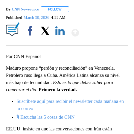
By
CNN Newsource
FOLLOW
FOLLOW "" TO RECEIVE NOTIFICATIONS ABOU
Published
March 30, 2026
4:22 AM
Show More
Facebook
X
LinkedIn
Por CNN Español
Maduro propone “perdón y reconciliación” en Venezuela.
Petrolero ruso llega a Cuba. América Latina alcanza su nivel
más bajo de fecundidad.
Esto es lo que debes saber para
comenzar el día
.
Primero la verdad.
Suscríbete aquí para recibir el newsletter cada mañana en
tu correo
🎙 Escucha las 5 cosas de CNN
EE.UU. insiste en que las conversaciones con Irán están