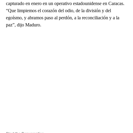
capturado en enero en un operativo estadounidense en Caracas.
“Que limpiemos el corazón del odio, de la división y del
egoísmo, y abramos paso al perdón, a la reconciliación y a la
paz”, dijo Maduro.
A
D
V
E
R
TI
S
E
M
E
N
T