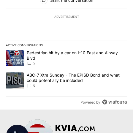
Start the conversation
ADVERTISEMENT
ACTIVE CONVERSATIONS
The following is a list of the most commented articles in the last 7
A trending article titled "Pedestrian hit by a car on I-10 East an
Pedestrian hit by a car on I-10 East and Airway
Blvd
2
A trending article titled "ABC-7 Xtra Sunday - The EPISD Bond a
ABC-7 Xtra Sunday - The EPISD Bond and what
could potentially be included
6
Powered by