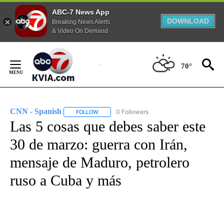
ABC-7 News App
DOWNLOAD
Breaking News Alerts
& Video On Demand
Skip
to
70°
Content
CNN - Spanish
0 Followers
FOLLOW
FOLLOW "CNN - SPANISH" TO RECEIVE NOTIFI
Las 5 cosas que debes saber este
30 de marzo: guerra con Irán,
mensaje de Maduro, petrolero
ruso a Cuba y más