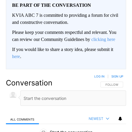
BE PART OF THE CONVERSATION
KVIA ABC 7 is committed to providing a forum for civil
and constructive conversation.
Please keep your comments respectful and relevant. You
can review our Community Guidelines by
clicking here
If you would like to share a story idea, please submit it
here
.
LOG IN
|
SIGN UP
Conversation
FOLLOW THIS CO
FOLLOW
NEWEST
ALL COMMENTS
All Comments