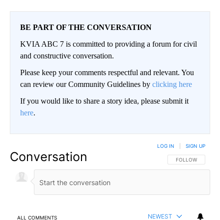
BE PART OF THE CONVERSATION
KVIA ABC 7 is committed to providing a forum for civil
and constructive conversation.
Please keep your comments respectful and relevant. You
can review our Community Guidelines by
clicking here
If you would like to share a story idea, please submit it
here
.
LOG IN
|
SIGN UP
Conversation
FOLLOW THIS CO
FOLLOW
NEWEST
ALL COMMENTS