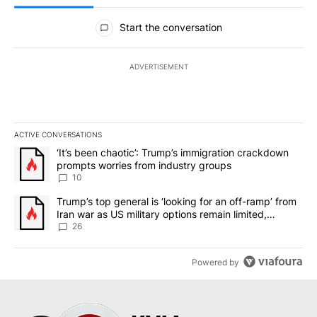
All Comments
Start the conversation
ADVERTISEMENT
ACTIVE CONVERSATIONS
The following is a list of the most commented articles in the last 7
A trending article titled "‘It’s been chaotic’: Trump’s immigrati
‘It’s been chaotic’: Trump’s immigration crackdown
prompts worries from industry groups
10
A trending article titled "Trump’s top general is ‘looking for an o
Trump’s top general is ‘looking for an off-ramp’ from
Iran war as US military options remain limited,
sources say
26
Powered by