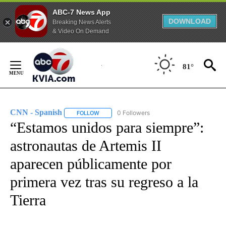
ABC-7 News App
DOWNLOAD
Breaking News Alerts
& Video On Demand
Skip
to
81°
Content
CNN - Spanish
0 Followers
FOLLOW
FOLLOW "CNN - SPANISH" TO RECEIVE NOTIFI
“Estamos unidos para siempre”:
astronautas de Artemis II
aparecen públicamente por
primera vez tras su regreso a la
Tierra