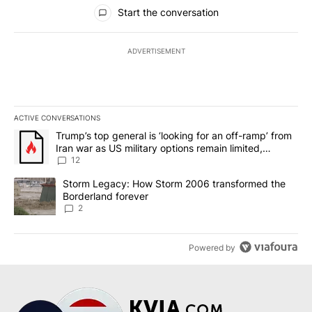
All Comments
Start the conversation
ADVERTISEMENT
ACTIVE CONVERSATIONS
The following is a list of the most commented articles in the last 7
A trending article titled "Trump’s top general is ‘looking for an o
Trump’s top general is ‘looking for an off-ramp’ from
Iran war as US military options remain limited,
sources say
12
A trending article titled "Storm Legacy: How Storm 2006 transfo
Storm Legacy: How Storm 2006 transformed the
Borderland forever
2
Powered by