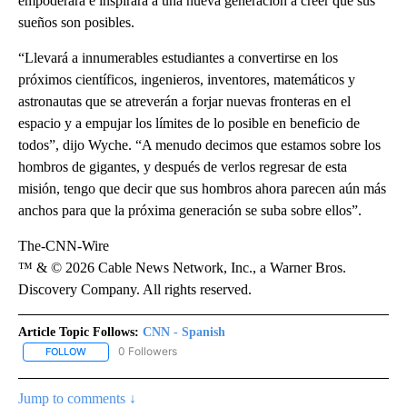
empoderará e inspirará a una nueva generación a creer que sus
sueños son posibles.
“Llevará a innumerables estudiantes a convertirse en los
próximos científicos, ingenieros, inventores, matemáticos y
astronautas que se atreverán a forjar nuevas fronteras en el
espacio y a empujar los límites de lo posible en beneficio de
todos”, dijo Wyche. “A menudo decimos que estamos sobre los
hombros de gigantes, y después de verlos regresar de esta
misión, tengo que decir que sus hombros ahora parecen aún más
anchos para que la próxima generación se suba sobre ellos”.
The-CNN-Wire
™ & © 2026 Cable News Network, Inc., a Warner Bros.
Discovery Company. All rights reserved.
Article Topic Follows:
CNN - Spanish
0 Followers
FOLLOW
FOLLOW "CNN - SPANISH" TO RECEIVE NOTIFICATIONS ABOUT NE
Jump to comments ↓