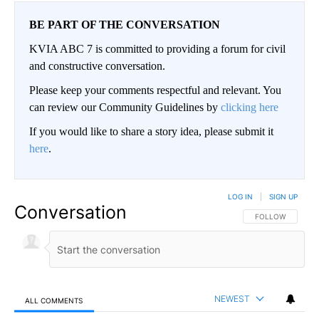
BE PART OF THE CONVERSATION
KVIA ABC 7 is committed to providing a forum for civil
and constructive conversation.
Please keep your comments respectful and relevant. You
can review our Community Guidelines by
clicking here
If you would like to share a story idea, please submit it
here
.
LOG IN
|
SIGN UP
Conversation
FOLLOW THIS CO
FOLLOW
NEWEST
ALL COMMENTS