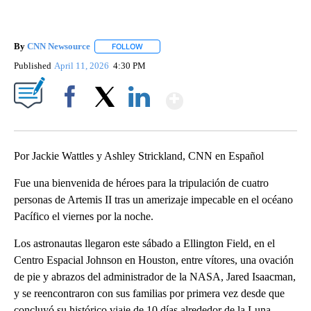
By
CNN Newsource
FOLLOW
FOLLOW "" TO RECEIVE NOTIFICATIONS ABOU
Published
April 11, 2026
4:30 PM
Show More
Facebook
X
LinkedIn
Por Jackie Wattles y Ashley Strickland, CNN en Español
Fue una bienvenida de héroes para la tripulación de cuatro
personas de Artemis II tras un amerizaje impecable en el océano
Pacífico el viernes por la noche.
Los astronautas llegaron este sábado a Ellington Field, en el
Centro Espacial Johnson en Houston, entre vítores, una ovación
de pie y abrazos del administrador de la NASA, Jared Isaacman,
y se reencontraron con sus familias por primera vez desde que
concluyó su histórico viaje de 10 días alrededor de la Luna.