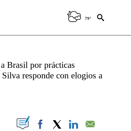
79°
TIFICATIONS ABOUT NEW PAGES ON "CNN - SPANISH".
a Brasil por prácticas
 Silva responde con elogios a
ABOUT NEW PAGES ON "".
Facebook
X
LinkedIn
Email