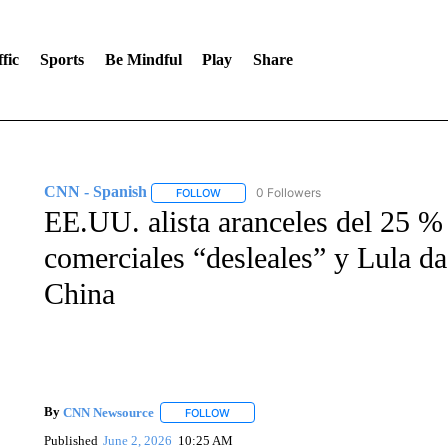
fic
Sports
Be Mindful
Play
Share
CNN - Spanish
0 Followers
FOLLOW
FOLLOW "CNN - SPANISH" TO RECEIVE NO
EE.UU. alista aranceles del 25 % 
comerciales “desleales” y Lula da
China
By
CNN Newsource
FOLLOW
FOLLOW "" TO RECEIVE NOTIFICATIONS 
Published
June 2, 2026
10:25 AM