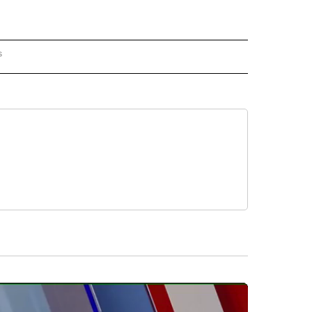
s
PANISH" TO RECEIVE NOTIFICATIONS ABOUT NEW PAGES ON "CNN - SPANISH".