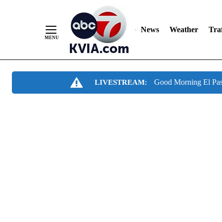
News
Weather
Traf
Skip
Good Morning El Pa
LIVESTREAM:
to
Content