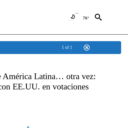
76°
1 of 1
TIFICATIONS ABOUT NEW PAGES ON "CNN - SPANISH".
e América Latina… otra vez:
n con EE.UU. en votaciones