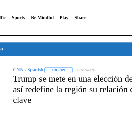
fic
Sports
Be Mindful
Play
Share
so
CNN - Spanish
0 Followers
FOLLOW
FOLLOW "CNN - SPANISH" TO RECEIVE NO
Trump se mete en una elección d
así redefine la región su relació
clave