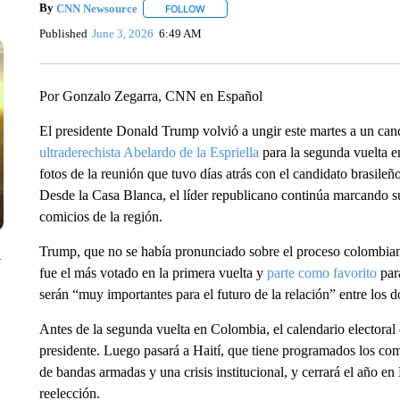
By
CNN Newsource
FOLLOW
FOLLOW "" TO RECEIVE NOTIFICATIONS 
Published
June 3, 2026
6:49 AM
Por Gonzalo Zegarra, CNN en Español
El presidente Donald Trump volvió a ungir este martes a un can
ultraderechista Abelardo de la Espriella
para la segunda vuelta e
fotos de la reunión que tuvo días atrás con el candidato brasileñ
Desde la Casa Blanca, el líder republicano continúa marcando s
comicios de la región.
Trump, que no se había pronunciado sobre el proceso colombiano
y
fue el más votado en la primera vuelta y
parte como favorito
para
serán “muy importantes para el futuro de la relación” entre los d
Antes de la segunda vuelta en Colombia, el calendario electoral
presidente. Luego pasará a Haití, que tiene programados los comi
de bandas armadas y una crisis institucional, y cerrará el año en
reelección.