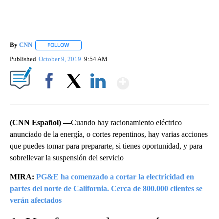
By
CNN
FOLLOW
FOLLOW "" TO RECEIVE NOTIFICATIONS ABOUT NEW PAGE
Published
October 9, 2019
9:54 AM
Show More
Facebook
X
LinkedIn
(CNN Español) —
Cuando hay racionamiento eléctrico
anunciado de la energía, o cortes repentinos, hay varias acciones
que puedes tomar para prepararte, si tienes oportunidad, y para
sobrellevar la suspensión del servicio
MIRA:
PG&E ha comenzado a cortar la electricidad en
partes del norte de California. Cerca de 800.000 clientes se
verán afectados