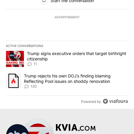
Start the conversation
ADVERTISEMENT
ACTIVE CONVERSATIONS
The following is a list of the most commented articles in the last 7
A trending article titled "Trump signs executive orders that target
Trump signs executive orders that target birthright
citizenship
11
A trending article titled "Trump rejects his own DOJ’s finding bl
Trump rejects his own DOJ’s finding blaming
Reflecting Pool issues on shoddy renovation
120
Powered by