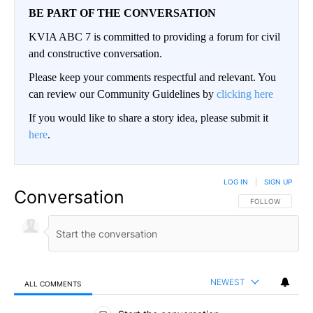
BE PART OF THE CONVERSATION
KVIA ABC 7 is committed to providing a forum for civil
and constructive conversation.
Please keep your comments respectful and relevant. You
can review our Community Guidelines by
clicking here
If you would like to share a story idea, please submit it
here
.
LOG IN
|
SIGN UP
Conversation
FOLLOW THIS CO
FOLLOW
NEWEST
ALL COMMENTS
All Comments