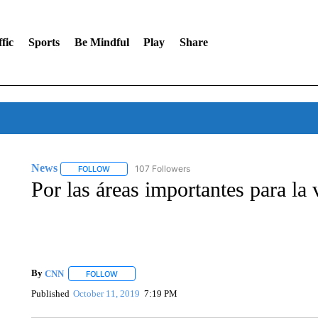
fic
Sports
Be Mindful
Play
Share
News
107 Followers
FOLLOW
FOLLOW "NEWS" TO RECEIVE NOTIFICATIONS ABOUT 
Por las áreas importantes para la 
By
CNN
FOLLOW
FOLLOW "" TO RECEIVE NOTIFICATIONS ABOUT NEW 
Published
October 11, 2019
7:19 PM