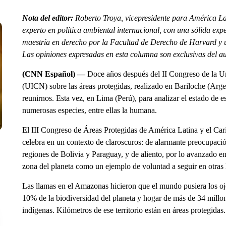
Nota del editor:
Roberto Troya, vicepresidente para América La
experto en política ambiental internacional, con una sólida expe
maestría en derecho por la Facultad de Derecho de Harvard y 
Las opiniones expresadas en esta columna son exclusivas del au
(CNN Español) —
Doce años después del II Congreso de la Un
(UICN) sobre las áreas protegidas, realizado en Bariloche (Arge
reunirnos. Esta vez, en Lima (Perú), para analizar el estado de e
numerosas especies, entre ellas la humana.
El III Congreso de Áreas Protegidas de América Latina y el Cari
celebra en un contexto de claroscuros: de alarmante preocupaci
regiones de Bolivia y Paraguay, y de aliento, por lo avanzado en
zona del planeta como un ejemplo de voluntad a seguir en otras l
Las llamas en el Amazonas hicieron que el mundo pusiera los ojo
10% de la biodiversidad del planeta y hogar de más de 34 millo
indígenas. Kilómetros de ese territorio están en áreas protegidas.