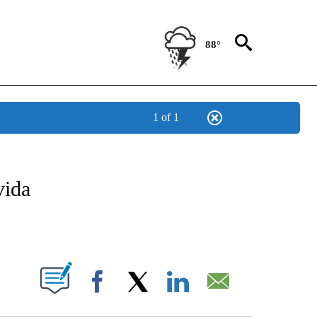
88°
1 of 1
NEW PAGES ON "NEWS".
vida
PAGES ON "".
Facebook
X
LinkedIn
Email