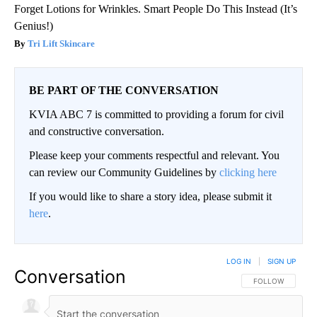
Forget Lotions for Wrinkles. Smart People Do This Instead (It’s
Genius!)
Tri Lift Skincare
BE PART OF THE CONVERSATION
KVIA ABC 7 is committed to providing a forum for civil
and constructive conversation.
Please keep your comments respectful and relevant. You
can review our Community Guidelines by
clicking here
If you would like to share a story idea, please submit it
here
.
LOG IN
|
SIGN UP
Conversation
FOLLOW THIS CO
FOLLOW