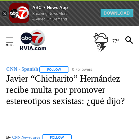
ABC-7 News App
DOWNLOAD
Breaking News Alerts
& Video On Demand
Skip
to
77°
Content
CNN - Spanish
0 Followers
FOLLOW
FOLLOW "CNN - SPANISH" TO RECEIVE NOTIFI
Javier “Chicharito” Hernández
recibe multa por promover
estereotipos sexistas: ¿qué dijo?
By
CNN Newsource
FOLLOW
FOLLOW "" TO RECEIVE NOTIFICATIONS ABOU