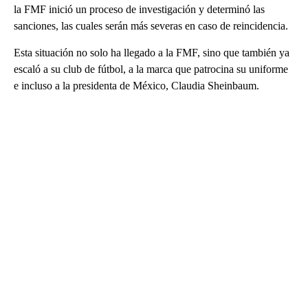
la FMF inició un proceso de investigación y determinó las
sanciones, las cuales serán más severas en caso de reincidencia.
Esta situación no solo ha llegado a la FMF, sino que también ya
escaló a su club de fútbol, a la marca que patrocina su uniforme
e incluso a la presidenta de México, Claudia Sheinbaum.
A
D
V
E
R
TI
S
E
M
E
N
T