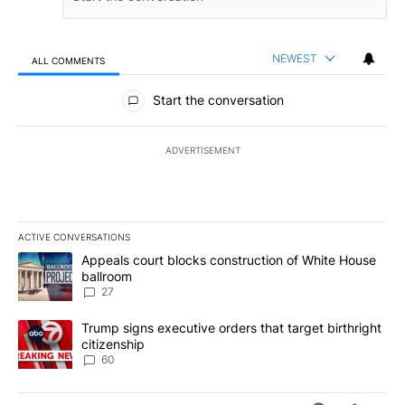
NEWEST
ALL COMMENTS
All Comments
Start the conversation
ADVERTISEMENT
ACTIVE CONVERSATIONS
The following is a list of the most commented articles in the last 7
A trending article titled "Appeals court blocks construction of W
Appeals court blocks construction of White House
ballroom
27
A trending article titled "Trump signs executive orders that targe
Trump signs executive orders that target birthright
citizenship
60