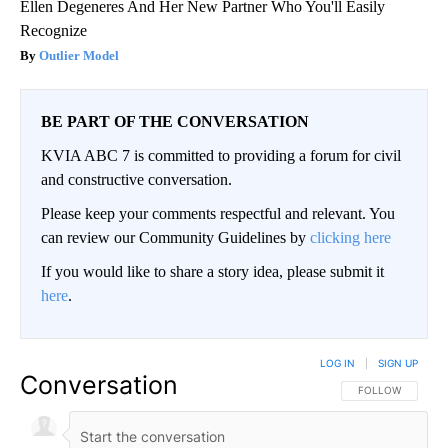
Ellen Degeneres And Her New Partner Who You'll Easily
Recognize
Outlier Model
BE PART OF THE CONVERSATION
KVIA ABC 7 is committed to providing a forum for civil
and constructive conversation.
Please keep your comments respectful and relevant. You
can review our Community Guidelines by
clicking here
If you would like to share a story idea, please submit it
here
.
LOG IN
|
SIGN UP
Conversation
FOLLOW THIS CO
FOLLOW