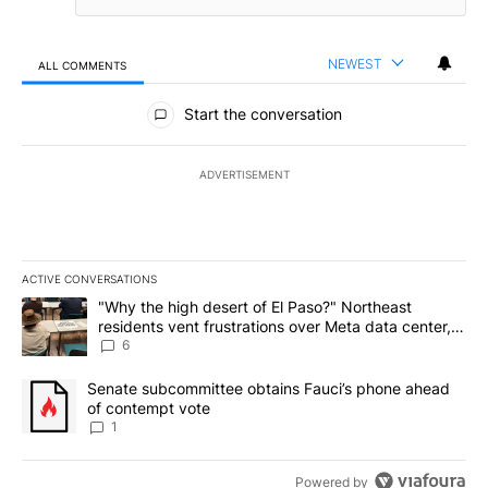
NEWEST
ALL COMMENTS
All Comments
Start the conversation
ADVERTISEMENT
ACTIVE CONVERSATIONS
The following is a list of the most commented articles in the last 7
A trending article titled ""Why the high desert of El Paso?" Northe
"Why the high desert of El Paso?" Northeast
residents vent frustrations over Meta data center,
utilities
6
A trending article titled "Senate subcommittee obtains Fauci’s 
Senate subcommittee obtains Fauci’s phone ahead
of contempt vote
1
Powered by