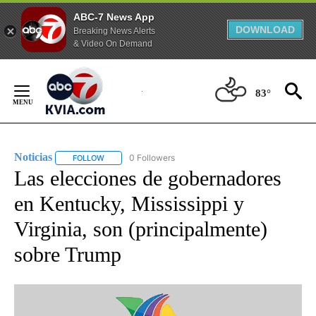
ABC-7 News App
DOWNLOAD
Breaking News Alerts
& Video On Demand
Skip
to
83°
Content
Noticias
0 Followers
FOLLOW
FOLLOW "NOTICIAS" TO RECEIVE NOTIFICATIONS ABOUT
Las elecciones de gobernadores
en Kentucky, Mississippi y
Virginia, son (principalmente)
sobre Trump