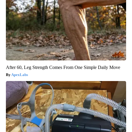
After 60, Leg Strength Comes From One Simple Daily Move
ApexLabs