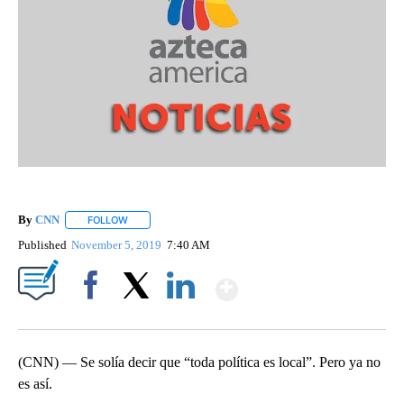
By
CNN
FOLLOW
FOLLOW "" TO RECEIVE NOTIFICATIONS ABOUT NEW PAGE
Published
November 5, 2019
7:40 AM
Show More
Facebook
X
LinkedIn
(CNN) — Se solía decir que “toda política es local”. Pero ya no
es así.