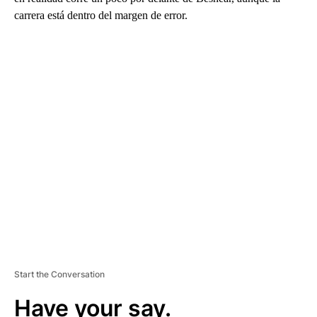
carrera está dentro del margen de error.
A
D
V
E
R
TI
S
E
M
E
N
T
Start the Conversation
Have your say.