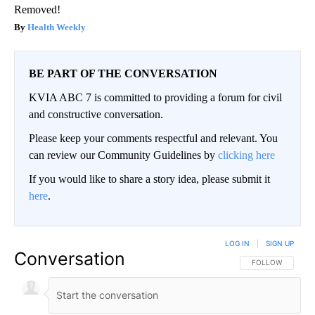
Removed!
Health Weekly
BE PART OF THE CONVERSATION
KVIA ABC 7 is committed to providing a forum for civil
and constructive conversation.
Please keep your comments respectful and relevant. You
can review our Community Guidelines by
clicking here
If you would like to share a story idea, please submit it
here
.
LOG IN
|
SIGN UP
Conversation
FOLLOW THIS CO
FOLLOW