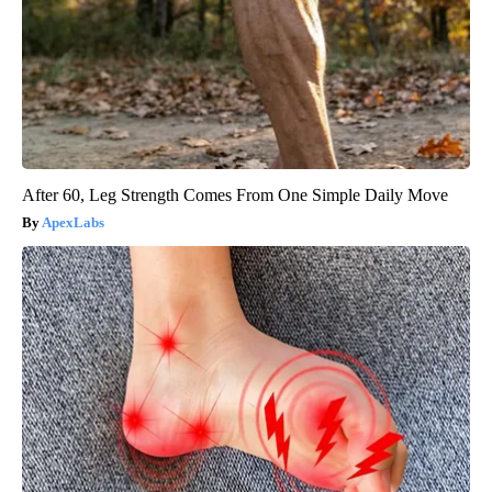
After 60, Leg Strength Comes From One Simple Daily Move
ApexLabs