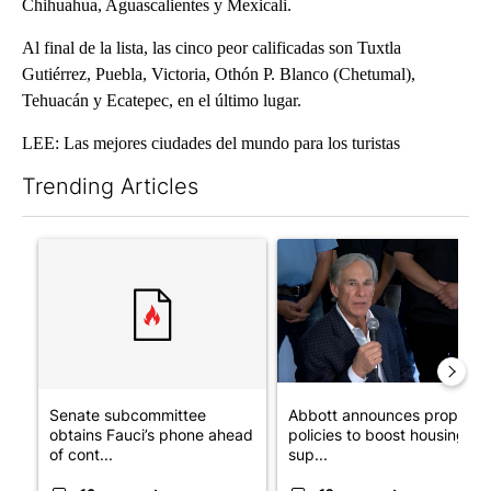
Chihuahua, Aguascalientes y Mexicali.
Al final de la lista, las cinco peor calificadas son Tuxtla
Gutiérrez, Puebla, Victoria, Othón P. Blanco (Chetumal),
Tehuacán y Ecatepec, en el último lugar.
LEE: Las mejores ciudades del mundo para los turistas
Trending Articles
The following is a list of the most commented articles in the last 7
A trending article titled "Senate subcommittee obtains Fauci’
A trending article titled "Ab
Senate subcommittee
Abbott announces propose
obtains Fauci’s phone ahead
policies to boost housing
of cont...
sup...