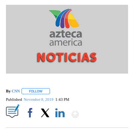
By
CNN
FOLLOW
FOLLOW "" TO RECEIVE NOTIFICATIONS ABOUT NEW PAGE
Published
November 8, 2019
1:43 PM
Show More
Facebook
X
LinkedIn