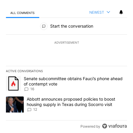
NEWEST
ALL COMMENTS
All Comments
Start the conversation
ADVERTISEMENT
ACTIVE CONVERSATIONS
The following is a list of the most commented articles in the last 7
A trending article titled "Senate subcommittee obtains Fauci’s 
Senate subcommittee obtains Fauci’s phone ahead
of contempt vote
16
A trending article titled "Abbott announces proposed policies to 
Abbott announces proposed policies to boost
housing supply in Texas during Socorro visit
12
Powered by