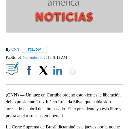
By
CNN
FOLLOW
FOLLOW "" TO RECEIVE NOTIFICATIONS ABOUT NEW PAGE
Published
November 9, 2019
8:13 AM
Show More
Facebook
X
LinkedIn
(CNN) — Un juez en Curitiba ordenó este viernes la liberación
del expresidente Luiz Inácio Lula da Silva, que había sido
arrestado en abril del año pasado. El expresidente ya está libre y
podrá apelar su caso en libertad.
La Corte Suprema de Brasil dictaminó este jueves por la noche