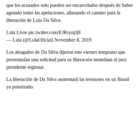
que los acusados solo pueden ser encarcelados después de haber
agotado todas las apelaciones, allanando el camino para la
liberación de Lula Da Silva.
Lula Livre pic.twitter.com/EJRrynjJjE
— Lula (@LulaOficial) November 8, 2019
Los abogados de Da Silva dijeron este viernes temprano que
presentarían una solicitud para su liberación inmediata al juez
presidente regional.
La liberación de Da Silva aumentará las tensiones en un Brasil
ya polarizado.
A
D
V
E
R
TI
S
E
M
E
N