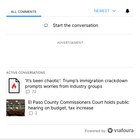
NEWEST
ALL COMMENTS
All Comments
Start the conversation
ADVERTISEMENT
ACTIVE CONVERSATIONS
The following is a list of the most commented articles in the last 7
A trending article titled "‘It’s been chaotic’: Trump’s immigrati
‘It’s been chaotic’: Trump’s immigration crackdown
prompts worries from industry groups
72
A trending article titled "El Paso County Commissioners Court ho
El Paso County Commissioners Court holds public
hearing on budget, tax increase
2
Powered by