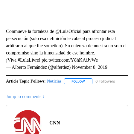
Conmueve la fortaleza de @LulaOficial para afrontar esta
persecución (solo esa definición le cabe al proceso judicial
arbitrario al que fue sometido). Su entereza demuestra no solo el
compromiso sino la inmensidad de ese hombre.
¡Viva #LulaLivre! pic.twitter.com/Y8hKAiJvWe
— Alberto Fernández (@alferdez) November 8, 2019
Article Topic Follows:
Noticias
0 Followers
FOLLOW
FOLLOW "NOTICIAS" TO RECEI
Jump to comments ↓
CNN