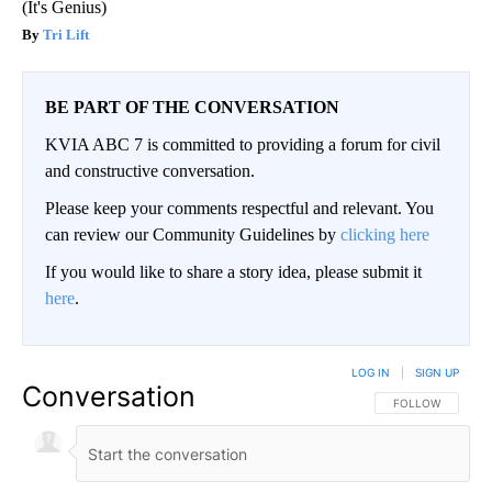
(It's Genius)
Tri Lift
BE PART OF THE CONVERSATION
KVIA ABC 7 is committed to providing a forum for civil
and constructive conversation.
Please keep your comments respectful and relevant. You
can review our Community Guidelines by
clicking here
If you would like to share a story idea, please submit it
here
.
LOG IN
|
SIGN UP
Conversation
FOLLOW THIS CO
FOLLOW