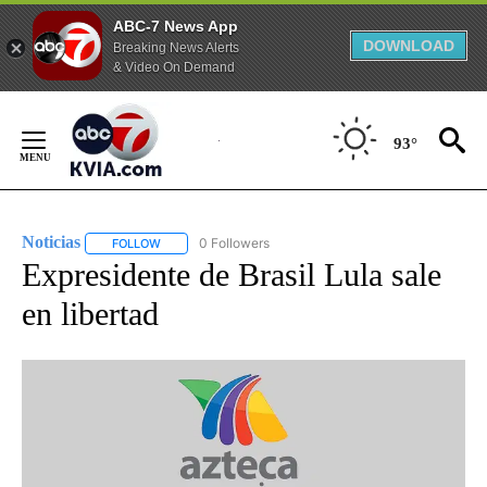
ABC-7 News App
DOWNLOAD
Breaking News Alerts
& Video On Demand
Skip
to
93°
Content
Noticias
0 Followers
FOLLOW
FOLLOW "NOTICIAS" TO RECEIVE NOTIFICATIONS ABOUT
Expresidente de Brasil Lula sale
en libertad