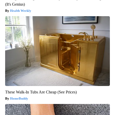
(It's Genius)
Health Weekly
These Walk-In Tubs Are Cheap (See Prices)
HomeBuddy