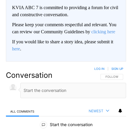
KVIA ABC 7 is committed to providing a forum for civil
and constructive conversation.
Please keep your comments respectful and relevant. You
can review our Community Guidelines by
clicking here
If you would like to share a story idea, please submit it
here
.
LOG IN
|
SIGN UP
Conversation
FOLLOW THIS CO
FOLLOW
NEWEST
ALL COMMENTS
All Comments
Start the conversation