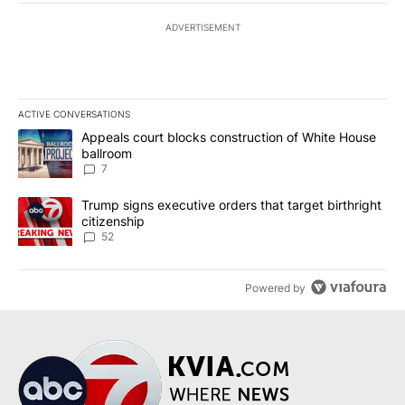
ADVERTISEMENT
ACTIVE CONVERSATIONS
The following is a list of the most commented articles in the last 7
A trending article titled "Appeals court blocks construction of W
Appeals court blocks construction of White House
ballroom
7
A trending article titled "Trump signs executive orders that targe
Trump signs executive orders that target birthright
citizenship
52
Powered by