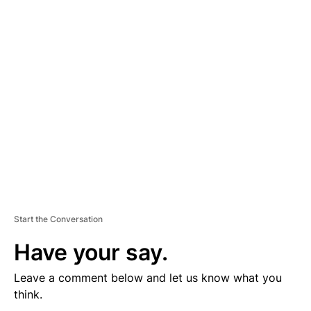
D
V
E
R
TI
S
E
M
E
N
T
Start the Conversation
Have your say.
Leave a comment below and let us know what you
think.