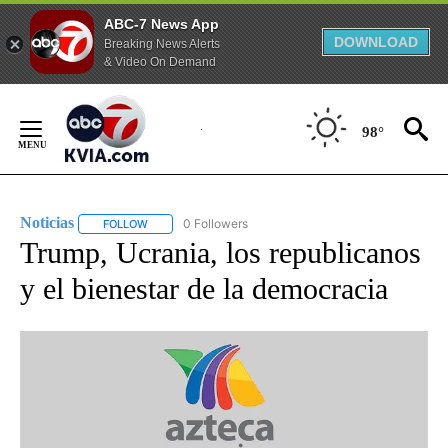
ABC-7 News App
DOWNLOAD
Breaking News Alerts
& Video On Demand
Skip
to
98°
Content
Noticias
0 Followers
FOLLOW
FOLLOW "NOTICIAS" TO RECEIVE NOTIFICATIONS ABOUT
Trump, Ucrania, los republicanos
y el bienestar de la democracia