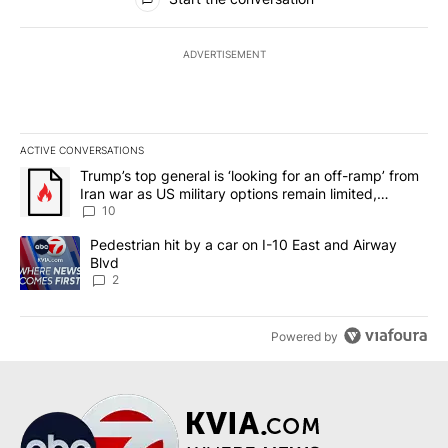
ADVERTISEMENT
ACTIVE CONVERSATIONS
The following is a list of the most commented articles in the last 7
A trending article titled "Trump’s top general is ‘looking for an o
Trump’s top general is ‘looking for an off-ramp’ from
Iran war as US military options remain limited,
sources say
10
A trending article titled "Pedestrian hit by a car on I-10 East an
Pedestrian hit by a car on I-10 East and Airway
Blvd
2
Powered by