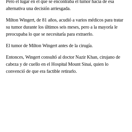
Pero el lugar en el que se encontraba el tumor hacía de esa
alternativa una decisión arriesgada.
Milton Wingert, de 81 años, acudió a varios médicos para tratar
su tumor durante los últimos seis meses, pero a la mayoría le
preocupaba lo que se necesitaría para extraerlo.
El tumor de Milton Wingert antes de la cirugía.
Entonces, Wingert consultó al doctor Nazir Khan, cirujano de
cabeza y de cuello en el Hospital Mount Sinai, quien lo
convenció de que era factible retirarlo.
A
D
V
E
R
TI
S
E
M
E
N
T