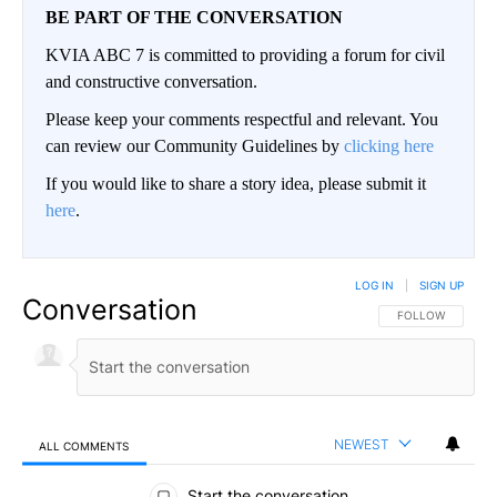
BE PART OF THE CONVERSATION
KVIA ABC 7 is committed to providing a forum for civil
and constructive conversation.
Please keep your comments respectful and relevant. You
can review our Community Guidelines by
clicking here
If you would like to share a story idea, please submit it
here
.
LOG IN
|
SIGN UP
Conversation
FOLLOW THIS CO
FOLLOW
NEWEST
ALL COMMENTS
All Comments
Start the conversation