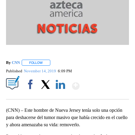
By
CNN
FOLLOW
FOLLOW "" TO RECEIVE NOTIFICATIONS ABOUT NEW PAGE
Published
November 14, 2019
6:09 PM
Show More
Facebook
X
LinkedIn
(CNN) – Este hombre de Nueva Jersey tenía solo una opción
para deshacerse del tumor masivo que había crecido en el cuello
y ahora amenazaba su vida: removerlo.