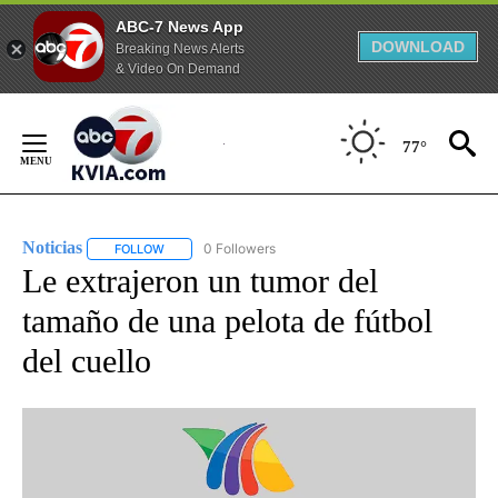
ABC-7 News App
DOWNLOAD
Breaking News Alerts
& Video On Demand
Skip
to
77°
Content
Noticias
0 Followers
FOLLOW
FOLLOW "NOTICIAS" TO RECEIVE NOTIFICATIONS ABOUT
Le extrajeron un tumor del
tamaño de una pelota de fútbol
del cuello