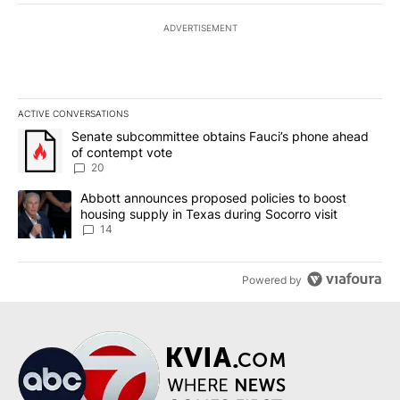
ADVERTISEMENT
ACTIVE CONVERSATIONS
The following is a list of the most commented articles in the last 7
A trending article titled "Senate subcommittee obtains Fauci’s 
Senate subcommittee obtains Fauci’s phone ahead
of contempt vote
20
A trending article titled "Abbott announces proposed policies to 
Abbott announces proposed policies to boost
housing supply in Texas during Socorro visit
14
Powered by