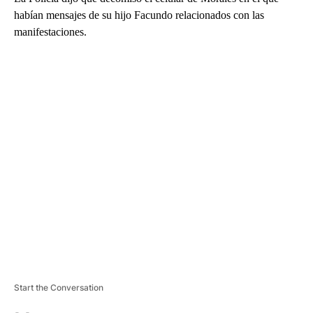
habían mensajes de su hijo Facundo relacionados con las
manifestaciones.
A
D
V
E
R
TI
S
E
M
E
N
T
Start the Conversation