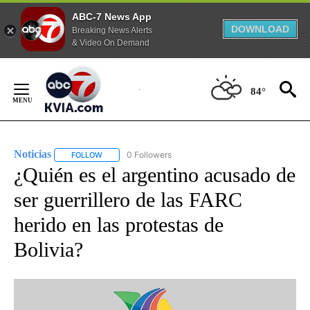
ABC-7 News App
DOWNLOAD
Breaking News Alerts
& Video On Demand
Skip
to
84°
Content
Noticias
0 Followers
FOLLOW
FOLLOW "NOTICIAS" TO RECEIVE NOTIFICATIONS ABOUT
¿Quién es el argentino acusado de
ser guerrillero de las FARC
herido en las protestas de
Bolivia?