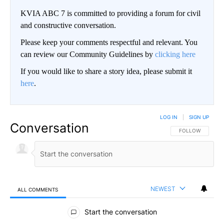
KVIA ABC 7 is committed to providing a forum for civil
and constructive conversation.
Please keep your comments respectful and relevant. You
can review our Community Guidelines by
clicking here
If you would like to share a story idea, please submit it
here
.
LOG IN
|
SIGN UP
Conversation
FOLLOW THIS CO
FOLLOW
NEWEST
ALL COMMENTS
All Comments
Start the conversation