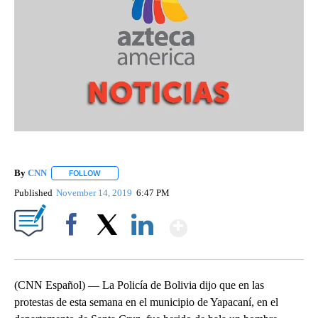
By
CNN
FOLLOW
FOLLOW "" TO RECEIVE NOTIFICATIONS ABOUT NEW PAGE
Published
November 14, 2019
6:47 PM
Show More
Facebook
X
LinkedIn
(CNN Español) — La Policía de Bolivia dijo que en las
protestas de esta semana en el municipio de Yapacaní, en el