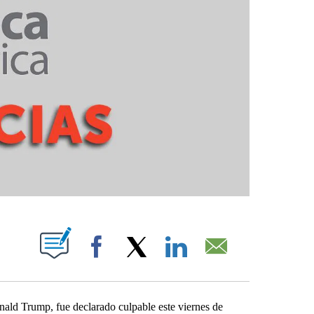
PAGES ON "".
Facebook
X
LinkedIn
Email
ld Trump, fue declarado culpable este viernes de