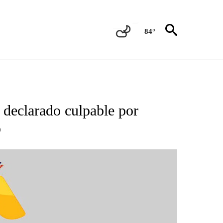
84°
BOUT NEW PAGES ON "NOTICIAS".
 declarado culpable por
p