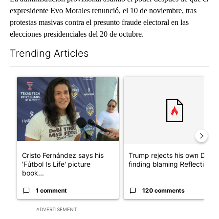
expresidente Evo Morales renunció, el 10 de noviembre, tras
protestas masivas contra el presunto fraude electoral en las
elecciones presidenciales del 20 de octubre.
Trending Articles
The following is a list of the most commented articles in the last 7
A trending article titled "Cristo Fernández says his 'Fútbol Is Li
A trending article titled "Tr
Cristo Fernández says his
Trump rejects his own DOJ’s
'Fútbol Is Life' picture
finding blaming Reflecting ..
book...
1 comment
120 comments
ADVERTISEMENT