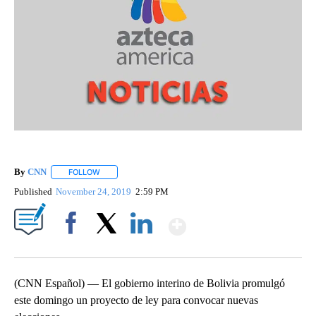
By
CNN
FOLLOW
FOLLOW "" TO RECEIVE NOTIFICATIONS ABOUT NEW PAGE
Published
November 24, 2019
2:59 PM
Show More
Facebook
X
LinkedIn
(CNN Español) — El gobierno interino de Bolivia promulgó
este domingo un proyecto de ley para convocar nuevas