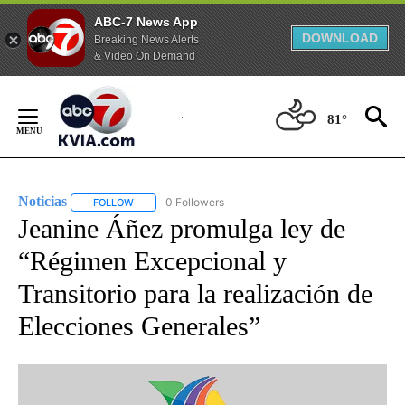
ABC-7 News App
DOWNLOAD
Breaking News Alerts
& Video On Demand
Skip
to
81°
Content
Noticias
0 Followers
FOLLOW
FOLLOW "NOTICIAS" TO RECEIVE NOTIFICATIONS ABOUT
Jeanine Áñez promulga ley de
“Régimen Excepcional y
Transitorio para la realización de
Elecciones Generales”