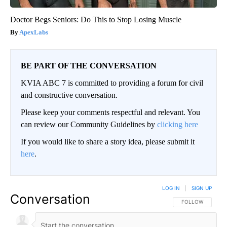
Doctor Begs Seniors: Do This to Stop Losing Muscle
ApexLabs
BE PART OF THE CONVERSATION
KVIA ABC 7 is committed to providing a forum for civil
and constructive conversation.
Please keep your comments respectful and relevant. You
can review our Community Guidelines by
clicking here
If you would like to share a story idea, please submit it
here
.
LOG IN
|
SIGN UP
Conversation
FOLLOW THIS CO
FOLLOW