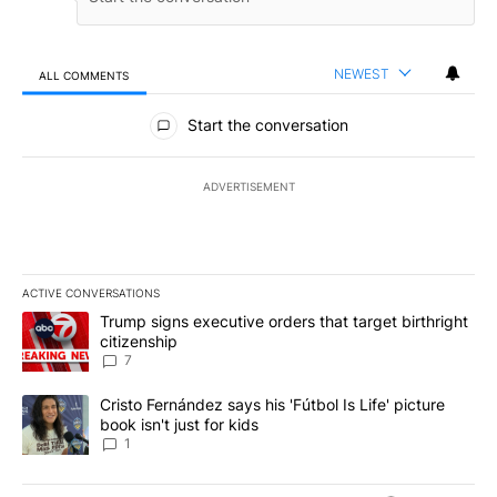
NEWEST
ALL COMMENTS
All Comments
Start the conversation
ADVERTISEMENT
ACTIVE CONVERSATIONS
The following is a list of the most commented articles in the last 7
A trending article titled "Trump signs executive orders that targe
Trump signs executive orders that target birthright
citizenship
7
A trending article titled "Cristo Fernández says his 'Fútbol Is Life'
Cristo Fernández says his 'Fútbol Is Life' picture
book isn't just for kids
1