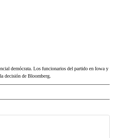
dencial demócrata. Los funcionarios del partido en Iowa y
la decisión de Bloomberg.
ECEIVE NOTIFICATIONS ABOUT NEW PAGES ON "NOTICIAS".