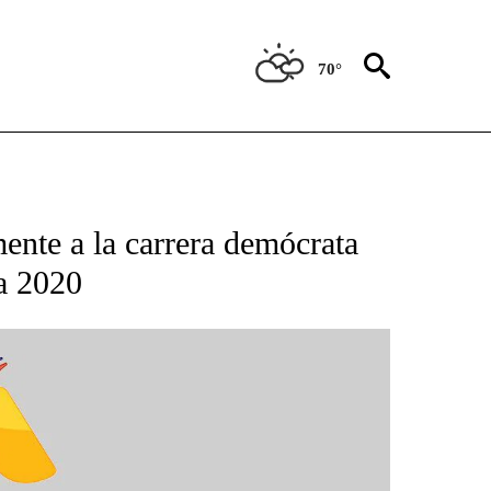
70°
BOUT NEW PAGES ON "NOTICIAS".
ente a la carrera demócrata
a 2020