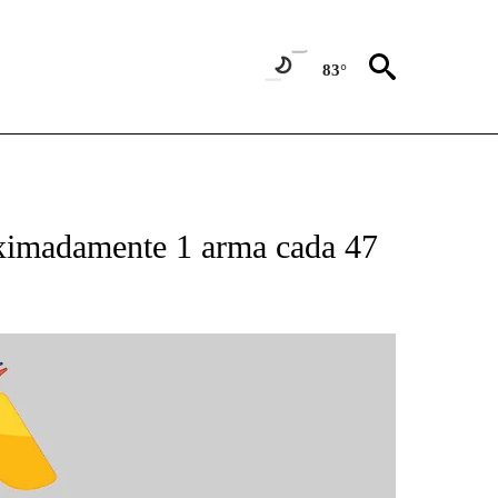
83°
BOUT NEW PAGES ON "NOTICIAS".
oximadamente 1 arma cada 47