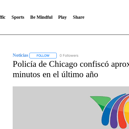
fic
Sports
Be Mindful
Play
Share
Noticias
0 Followers
FOLLOW
FOLLOW "NOTICIAS" TO RECEIVE NOTIFICATIONS A
Policía de Chicago confiscó apr
minutos en el último año