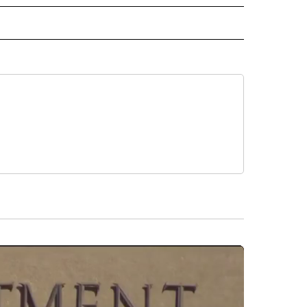
ECEIVE NOTIFICATIONS ABOUT NEW PAGES ON "NOTICIAS".