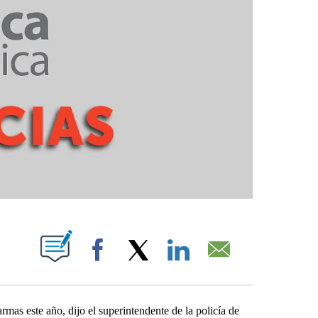
PAGES ON "".
Facebook
X
LinkedIn
Email
s este año, dijo el superintendente de la policía de